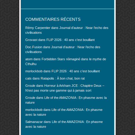
COMMENTAIRES RÉCENTS
Rémy Carpentier
dans
Journal d’auteur : Near l’echo des
civilisations
Grovast
dans
FLIP 2026 : 40 ans c’est bouillant
Doc.Fusion
dans
Journal d’auteur : Near l’echo des
civilisations
atom
dans
Forbidden Stars réimaginé dans le mythe de
Cthulhu
morlockbob
dans
FLIP 2026 : 40 ans c’est bouillant
cats
dans
Ratapolis : À bon chat, bon rat
Groule
dans
Horreur à Arkham JCE : Chapitre Deux –
N’est pas morte une gamme qui à jamais sort
Groule
dans
Life of the AMAZONIA : En phasme avec la
nature
morlockbob
dans
Life of the AMAZONIA : En phasme
avec la nature
Salmanazar
dans
Life of the AMAZONIA : En phasme
avec la nature