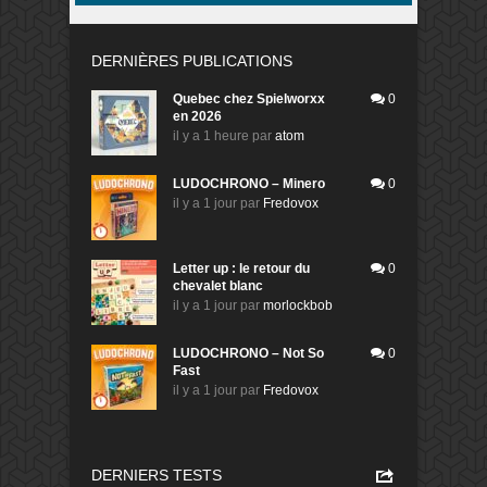
DERNIÈRES PUBLICATIONS
Quebec chez Spielworxx
0
en 2026
il y a 1 heure
par
atom
LUDOCHRONO – Minero
0
il y a 1 jour
par
Fredovox
Letter up : le retour du
0
chevalet blanc
il y a 1 jour
par
morlockbob
LUDOCHRONO – Not So
0
Fast
il y a 1 jour
par
Fredovox
DERNIERS TESTS