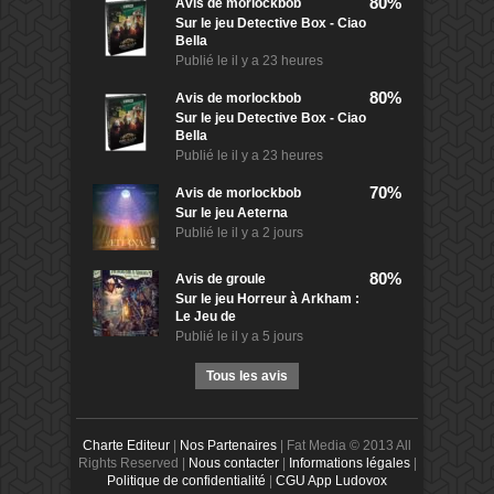
80%
Avis de
morlockbob
Sur le jeu Detective Box - Ciao
Bella
Publié le
il y a 23 heures
80%
Avis de
morlockbob
Sur le jeu Detective Box - Ciao
Bella
Publié le
il y a 23 heures
70%
Avis de
morlockbob
Sur le jeu Aeterna
Publié le
il y a 2 jours
80%
Avis de
groule
Sur le jeu Horreur à Arkham :
Le Jeu de
Publié le
il y a 5 jours
Tous les avis
Charte Editeur
|
Nos Partenaires
| Fat Media © 2013 All
Rights Reserved |
Nous contacter
|
Informations légales
|
Politique de confidentialité
|
CGU App Ludovox