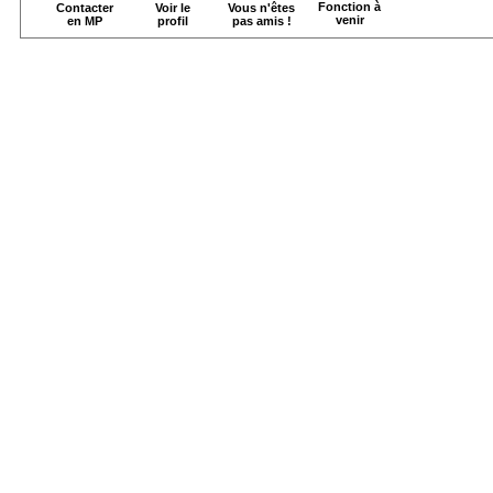
Fonction à
Contacter
Voir le
Vous n'êtes
venir
en MP
profil
pas amis !