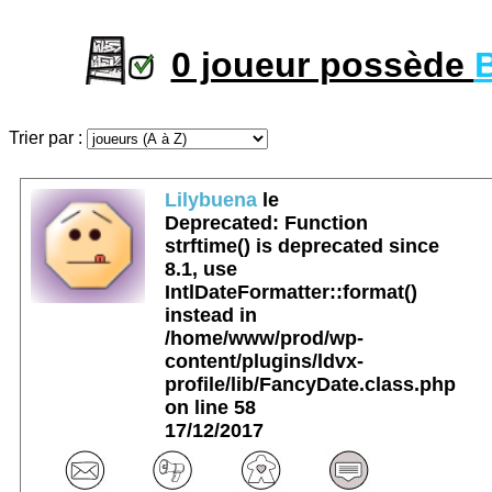
0 joueur possède
Trier par :
Lilybuena
le
Deprecated
: Function
strftime() is deprecated since
8.1, use
IntlDateFormatter::format()
instead in
/home/www/prod/wp-
content/plugins/ldvx-
profile/lib/FancyDate.class.php
on line
58
17/12/2017