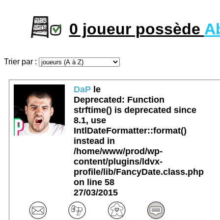
0 joueur possède
Ab
Trier par :
DaP
le
Deprecated
: Function
strftime() is deprecated since
8.1, use
IntlDateFormatter::format()
instead in
/home/www/prod/wp-
content/plugins/ldvx-
profile/lib/FancyDate.class.php
on line
58
27/03/2015