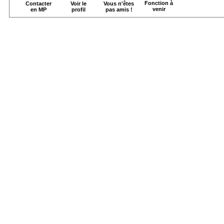
Fonction à
Contacter
Voir le
Vous n'êtes
venir
en MP
profil
pas amis !