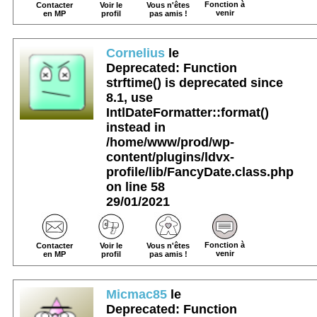
Fonction à
Contacter
Voir le
Vous n'êtes
venir
en MP
profil
pas amis !
Cornelius
le
Deprecated
: Function
strftime() is deprecated since
8.1, use
IntlDateFormatter::format()
instead in
/home/www/prod/wp-
content/plugins/ldvx-
profile/lib/FancyDate.class.php
on line
58
29/01/2021
Fonction à
Contacter
Voir le
Vous n'êtes
venir
en MP
profil
pas amis !
Micmac85
le
Deprecated
: Function