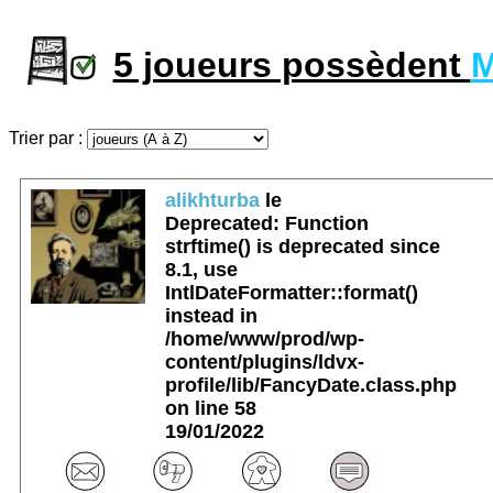
5 joueurs possèdent
M
Trier par :
alikhturba
le
Deprecated
: Function
strftime() is deprecated since
8.1, use
IntlDateFormatter::format()
instead in
/home/www/prod/wp-
content/plugins/ldvx-
profile/lib/FancyDate.class.php
on line
58
19/01/2022