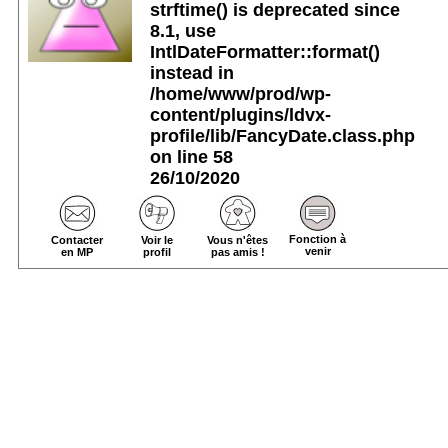
strftime() is deprecated since
8.1, use
IntlDateFormatter::format()
instead in
/home/www/prod/wp-
content/plugins/ldvx-
profile/lib/FancyDate.class.php
on line
58
26/10/2020
Fonction à
Contacter
Voir le
Vous n'êtes
venir
en MP
profil
pas amis !