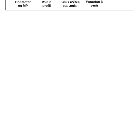
Fonction à
Contacter
Voir le
Vous n'êtes
venir
en MP
profil
pas amis !