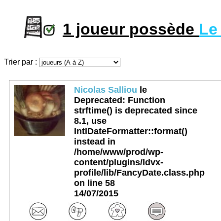
1 joueur possède
Le
Trier par :
Nicolas Salliou
le
Deprecated
: Function
strftime() is deprecated since
8.1, use
IntlDateFormatter::format()
instead in
/home/www/prod/wp-
content/plugins/ldvx-
profile/lib/FancyDate.class.php
on line
58
14/07/2015