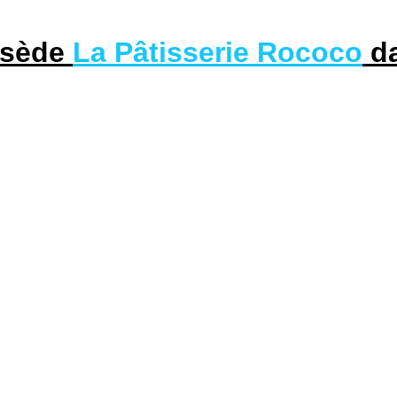
ssède
La Pâtisserie Rococo
da