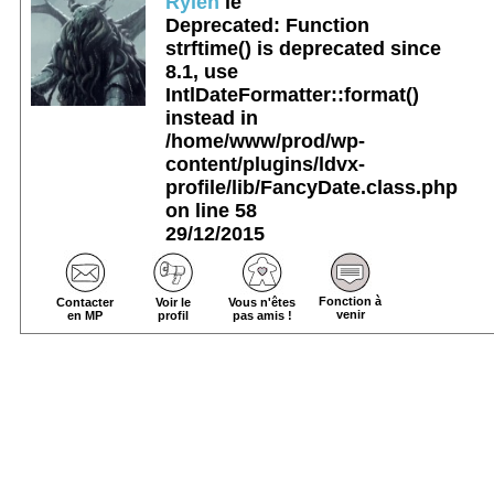
Ryleh
le
Deprecated
: Function
strftime() is deprecated since
8.1, use
IntlDateFormatter::format()
instead in
/home/www/prod/wp-
content/plugins/ldvx-
profile/lib/FancyDate.class.php
on line
58
29/12/2015
Fonction à
Contacter
Voir le
Vous n'êtes
venir
en MP
profil
pas amis !