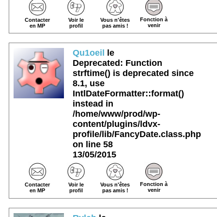
Fonction à
Contacter
Voir le
Vous n'êtes
venir
en MP
profil
pas amis !
Qu1oeil
le
Deprecated
: Function
strftime() is deprecated since
8.1, use
IntlDateFormatter::format()
instead in
/home/www/prod/wp-
content/plugins/ldvx-
profile/lib/FancyDate.class.php
on line
58
13/05/2015
Fonction à
Contacter
Voir le
Vous n'êtes
venir
en MP
profil
pas amis !