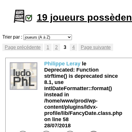
19 joueurs possède
Trier par :
Page précédente
1
2
3
4
Page suivante
Philippe Leray
le
Deprecated
: Function
strftime() is deprecated since
8.1, use
IntlDateFormatter::format()
instead in
/home/www/prod/wp-
content/plugins/ldvx-
profile/lib/FancyDate.class.php
on line
58
28/07/2018