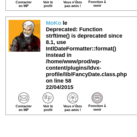
Fonction à
Contacter
Voir le
Vous n'êtes
venir
en MP
profil
pas amis !
MoKo
le
Deprecated
: Function
strftime() is deprecated since
8.1, use
IntlDateFormatter::format()
instead in
/home/www/prod/wp-
content/plugins/ldvx-
profile/lib/FancyDate.class.php
on line
58
22/04/2015
Fonction à
Contacter
Voir le
Vous n'êtes
venir
en MP
profil
pas amis !