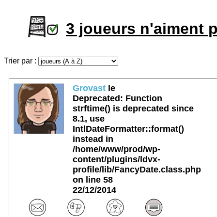
3 joueurs n'aiment 
Trier par :
Grovast
le
Deprecated
: Function
strftime() is deprecated since
8.1, use
IntlDateFormatter::format()
instead in
/home/www/prod/wp-
content/plugins/ldvx-
profile/lib/FancyDate.class.php
on line
58
22/12/2014