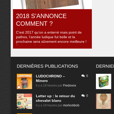
croiser ces figurines sympathiques ..
2018 S’ANNONCE
COMMENT ?
C‘est 2017 qu’on a enterré mais point de
pathos, l’année ludique fut belle et la
prochaine sera sûrement encore meilleure !
Petit coup d’oeil dans notre lunette
astroludique pour découvrir les objets
jouables en approche de notre table
terrestre. Premier constat, la tendance au
narratif était bien visible en 2017, elle se
DERNIÈRES PUBLICATIONS
DERNIE
confirme pour 2018 ..
LUDOCHRONO –
0
Minero
il y a 19 heures
par
Fredovox
Letter up : le retour du
0
chevalet blanc
il y a 19 heures
par
morlockbob