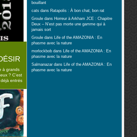
bouillant
e Dead Of
 de
cats
dans
Ratapolis : À bon chat, bon rat
mmuniqué
Groule
dans
Horreur à Arkham JCE : Chapitre
plutôt ..
Deux – N’est pas morte une gamme qui à
jamais sort
Groule
dans
Life of the AMAZONIA : En
phasme avec la nature
morlockbob
dans
Life of the AMAZONIA : En
phasme avec la nature
DÉSIR
Salmanazar
dans
Life of the AMAZONIA : En
e à grands
phasme avec la nature
jeux ? C’est
 déjà entrés
haque année
pour vous.
n se basant