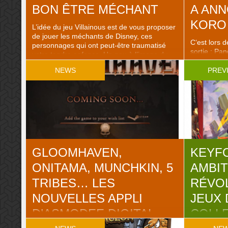
BON ÊTRE MÉCHANT
A ANN
KORO
L’idée du jeu Villainous est de vous proposer
de jouer les méchants de Disney, ces
C‘est lors 
personnages qui ont peut-être traumatisé
sortie : P
votre tendre enfance. Un peu à l’image du
sortir Mach
film Maleficent de Robert Stromberg
non, contra
NEWS
PREV
(« Maléfique » sorti en 2014), on vous invite
ont d’abord
à passer du côté obscure pour voir comment
L’auteur de 
ça fait d’être un vilain. Un parti pris malin, ..
rappeler, a 
France), ..
GLOOMHAVEN,
KEYF
ONITAMA, MUNCHKIN, 5
AMBIT
TRIBES… LES
RÉVO
NOUVELLES APPLI
JEUX 
D’ASMODEE DIGITAL
COLL