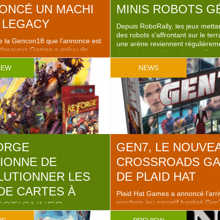
ONCÉ UN MACHI
MINIS ROBOTS G
 LEGACY
Depuis RoboRally, les jeux metta
des robots s’affrontant sur le ter
de la Gencon18 que l’annonce est
une arène reviennent régulièreme
andasaurus Games a prévu de
dessus des tables ludiques. Et q
i Koro Legacy pour avril 2019. Et
pour être cohérent avec son thè
irement à ce que certains joueurs
IEW
NEWS
se reposer sur une mécanique d
 cru, ce n’est pas une blague !
programmation ? C’est exacteme
Machi Koro (jeu qui, faut-il le
pensent les braves de Gamelyne q
été traduit en Minivilles en
ORGE
GEN7, LE NOUVE
IONNE DE
CROSSROADS G
LUTIONNER LES
DE PLAID HAT
DE CARTES À
Plaid Hat Games a annoncé l’arri
prochain jeu narratif baptisé Gen
ECTIONNER
Steve Nix, qui était video game d
chez Electronic Arts). L’idée est d