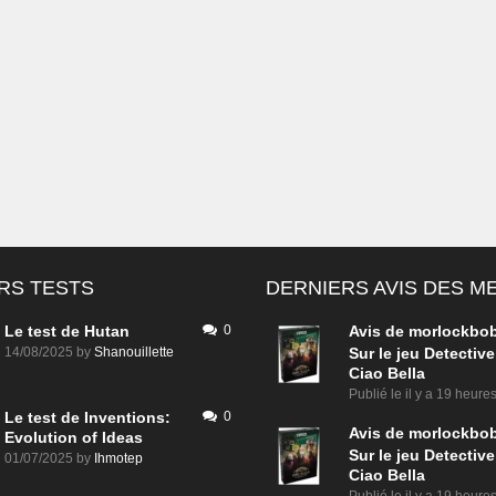
RS TESTS
DERNIERS AVIS DES 
Le test de Hutan
0
Avis de
morlockbo
14/08/2025
by
Shanouillette
Sur le jeu Detective
Ciao Bella
Publié le
il y a 19 heure
Le test de Inventions:
0
Avis de
morlockbo
Evolution of Ideas
Sur le jeu Detective
01/07/2025
by
Ihmotep
Ciao Bella
Publié le
il y a 19 heure