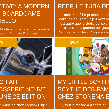
TIVE: A MODERN
REEF, LE TUBA DE
E BOARDGAME
Le sachiez-tu ? Le prochain mo
l’éditeur Plan B est un jeu Next M
IELLO
n’est autre que le studio qui se c
désormais de la gamme des jeux 
A Modern crime Boardgame est le
Plan B a démontré qu’ils pouvaien
 coopératif de Portal qui se
gros hits en la matière (Azul, ça v
à 5 joueurs. Le titre est prévu en
peut-être quelque chose ?) et ne
r la Gencon (début août 2018,
WS
NEWS
ibilité de le recevoir avant si
-commander sur le site de
 sachant que IELLO se charge de
G FAIT
MY LITTLE SCYTH
OSSERIE NEUVE
SCYTHE DES FAM
UNE 2E ÉDITION
CHEZ STONEMAI
-Wing de chez Fantasy Flight
Oui, tout le monde a d’abord cru