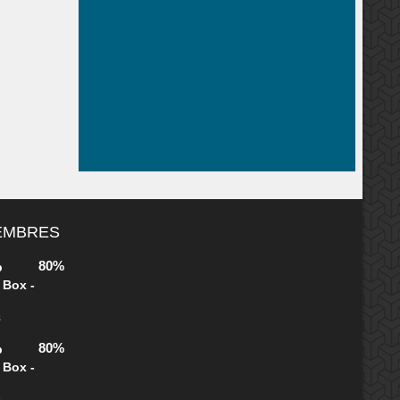
MEMBRES
80%
b
 Box -
s
80%
b
 Box -
s