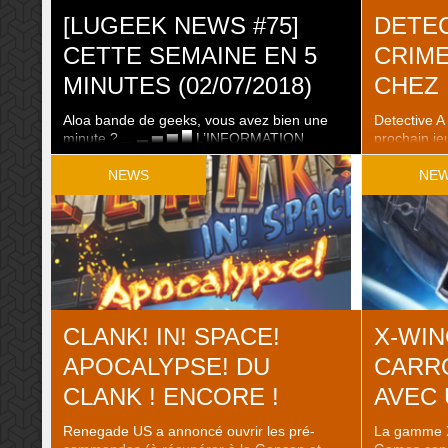
[LUGEEK NEWS #75]
DETEC
CETTE SEMAINE EN 5
CRIM
MINUTES (02/07/2018)
CHEZ 
Aloa bande de geeks, vous avez bien une
Detective 
minute ? ▂ ▃ ▅ ▆ █ L’INFORMATION
prochain jeu
LUDIQUE EN 5 MINUTES █ ▆ ▅ ▃ ▂ Au
jouera de 1 
menu cette semaine Côté Pro L’almanach
anglais pou
NEWS
NE
des jeux de société 2019 ! Une année de
avec la poss
jeux de société en France : 2017 La
vous le pré
rémunération des auteurs GenCon 2018 : ..
l’éditeur),
sa ..
CLANK! IN! SPACE!
X-WIN
APOCALYPSE! DU
CARR
CLANK ! ENCORE !
AVEC 
Renegade US a annoncé ouvrir les pré-
La gamme X