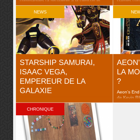
commandes (à récupérer à la Gencon et
Games conna
Essen) pour l’extension Clank! In! Space!
plutôt un su
prénommée délicatement « Apocalypse! ».
toujours. 1
NEWS
NE
Cette fois, vous incarnez la résistance face
vaisseaux d
aux folies du cyborg maléfique Lord
wing dans l
Eradikus. L’avenir de la galaxie repose entre
Ludovox, vo
vos doigts de voleur ! Pour éviter
d’extension
l’apocalypse (ou au moins sortir d’ici ..
Fouilloux lui
STARSHIP SAMURAI,
AEON’
ISAAC VEGA,
LA MO
EMPEREUR DE LA
?
GALAXIE
Aeon’s End 
de Kevin Ril
Isaac Vega aime le Japon, d’ailleurs il y était
deux ans. U
en voyage récemment. Hasard ou
passée pour
CHRONIQUE
coïncidence, son prochain jeu mettra en
défis à sur
scène des Méca-Samuraïs. Un peu comme
ici. Pour l
vos Lego Ninjago. Qui vont se battre dans
française d
l’espace. Il faut voir grand dans la vie ! C’est
End ..
à la Toy Fair qu’on avait pu commencer à