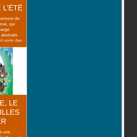
 L’ÉTÉ
uvement de
ove, qui
harge
abstraits.
t sortir des
ous dit
 compte ..
E, LE
ILLES
ER
 à une