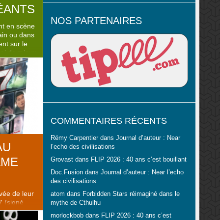
ÉANTS
NOS PARTENAIRES
nt en scène
rain ou dans
nt sur le
uoi de mieux
me que de
e
nt ce que
ui ..
COMMENTAIRES RÉCENTS
Rémy Carpentier
dans
Journal d’auteur : Near
AU
l’echo des civilisations
AME
Grovast
dans
FLIP 2026 : 40 ans c’est bouillant
Doc.Fusion
dans
Journal d’auteur : Near l’echo
des civilisations
vée de leur
atom
dans
Forbidden Stars réimaginé dans le
7 (signé
mythe de Cthulhu
esigner
morlockbob
dans
FLIP 2026 : 40 ans c’est
e rester