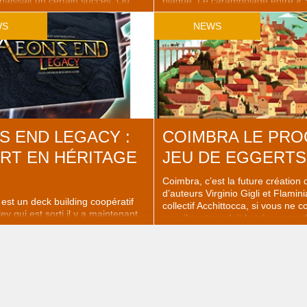
issait un certain succès. Ou
blague. Le carambolage entre « 
ccès certain. Était adulée. L’est
« My Little » (sous-entendu « Po
4 vagues de contenu, 58
les fins connoisseurs) laisse
WS
NEWS
ifférents… Bref, si vous tapez X-
rieur/songeur/impatient/échauffé, 
a barre de recherches de
comme dirait l’ami Mat. Mais le j
us allez avoir un plein écran
imaginé par des fans de Scythe,
s. Une gamme bien établie.
print and play, puis gagnant le pr
 attribuait la ..
meilleur print and ..
S END LEGACY :
COIMBRA LE PRO
RT EN HÉRITAGE
JEU DE EGGERTS
Coimbra, c’est la future création
d’auteurs Virginio Gigli et Flamini
est un deck building coopératif
collectif Acchittocca, si vous ne 
ey qui est sorti il y a maintenant
pas, ils ont produit le très sympa
n stand alone a vu le jour l’année
Egizia, mais aussi Grand Austria 
 ceux qui voulaient de nouveaux
le concours de Simone Luciani),
monter. Nous vous en avions parlé
Lorenzo le magnifique. À la Réd
es anglophobes, une version
beaucoup ce couple d’auteurs et l
evrait sortir chez Matagot. Aeon’s