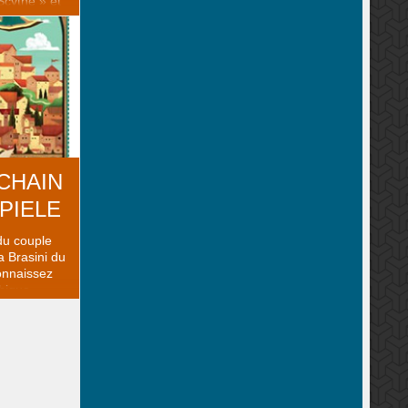
Scythe » et
ny » – pour
c’est selon,
eu, d’abord
 proposé en
ix du
CHAIN
PIELE
 du couple
a Brasini du
connaissez
thique
Hotel (avec
 ou encore
ac on aime
eurs ..