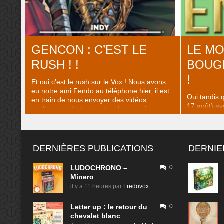
GENCON : C’EST LE
LE MO
RUSH ! !
BOUGE
!
Et oui c’est le rush sur le Vox ! Nous avons
eu notre ami Fendo au téléphone hier, il est
Oui tandis 
en train de nous envoyer des vidéos
17 août) av
explicatives de tout un tas de jeu qui nous
c’est la Ge
intriguent, avec la wifi un peu minable sur
de l’autre c
place, ça arrive, ça arrive… Mais prenons un
nouvelle ? 
peu la température ..
couvrir tou
DERNIÈRES PUBLICATIONS
DERNIE
GAMES FEST
seront infil
LUDOCHRONO –
0
Minero
il y a 11 heures
par
Fredovox
Letter up : le retour du
0
chevalet blanc