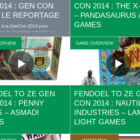
014 : GEN CON
CON 2014 : THE X
– LE REPORTAGE
– PANDASAURUS 
GAMES
t à la GenCon 2014 pour
ici le reportage complet sur
Fendoel est à la GenCon 2014 p
 !
Ludovox. Voici la présentation de
ERVIEW
GAME OVERVIEW
de Pandasaurus & IDW Games. 
les infos complètes, news et artic
fiche de jeu sur Ludovox :
http://ludovox.fr/lejeu/the-x-files-
EL TO ZE GEN
FENDOEL TO ZE 
014 : PENNY
CON 2014 : NAUTI
 – ASMADI
INDUSTRIES – LA
S
LIGHT GAMES
t à la GenCon 2014 pour
Fendoel est à la GenCon 2014 p
ici la présentation de Penny
Ludovox. Voici la présentation de