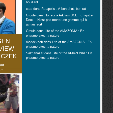
bouillant
. Retrouvez
les sur la
cats
dans
Ratapolis : À bon chat, bon rat
Groule
dans
Horreur à Arkham JCE : Chapitre
ustries/
Deux – N’est pas morte une gamme qui à
jamais sort
Groule
dans
Life of the AMAZONIA : En
phasme avec la nature
GEN
morlockbob
dans
Life of the AMAZONIA : En
phasme avec la nature
RVIEW
Salmanazar
dans
Life of the AMAZONIA : En
ICZEK
phasme avec la nature
our
cy
tlers et The
tés à la
os
s fiches de
ttlers-7051/
r-adventure-