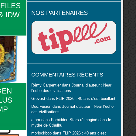
-FILES
NOS PARTENAIRES
& IDW
our
 The X-Files
Retrouvez
les sur la
7086/
COMMENTAIRES RÉCENTS
Rémy Carpentier
dans
Journal d’auteur : Near
GEN
l’echo des civilisations
LUS
Grovast
dans
FLIP 2026 : 40 ans c’est bouillant
Doc.Fusion
dans
Journal d’auteur : Near l’echo
MP
des civilisations
atom
dans
Forbidden Stars réimaginé dans le
mythe de Cthulhu
our
morlockbob
dans
FLIP 2026 : 40 ans c’est
 Nautilus