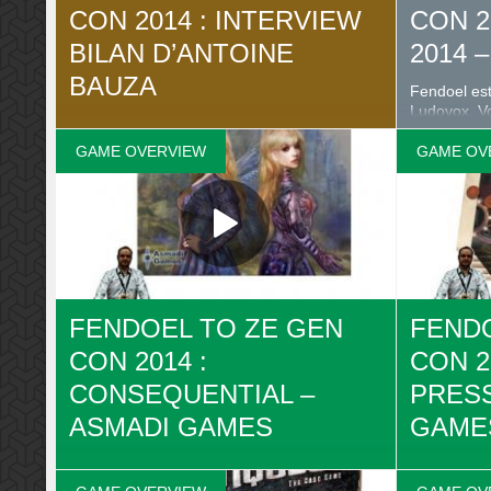
CON 2014 : INTERVIEW
CON 2
BILAN D’ANTOINE
2014 
BAUZA
Fendoel es
Ludovox. Vo
Fendoel était à la GenCon 2014 pour
l’évènement
Ludovox. Après le reportage final => ici, on
GAME OVERVIEW
GAME OV
pensait que c’était fini jusqu’à ce qu’on
retrouve une interview d’Antoine Bauza sur
une carte SD. Voici donc l’épisode bonus,
bilan à l’aéroport de la GenCon 2014
d’Antoine Bauza, auteur de Samurai Spirit
présenté à la Gen Con cette année. ..
FENDOEL TO ZE GEN
FENDO
CON 2014 :
CON 2
CONSEQUENTIAL –
PRESS
ASMADI GAMES
GAME
Fendoel est à la GenCon 2014 pour
Fendoel es
Ludovox. Voici la présentation de
Ludovox. Vo