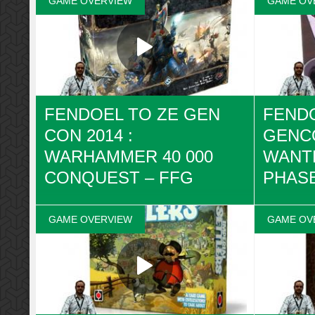
GAME OVERVIEW
GAME OV
Consequential de Asmadi Games. Retrouvez
Press de A
les infos complètes, news et articles sur la
complètes, n
fiche de jeu sur Ludovox :
jeu sur Lud
http://ludovox.fr/lejeu/consequential-5520/
http://ludov
FENDOEL TO ZE GEN
FENDO
CON 2014 :
GENC
WARHAMMER 40 000
WANTE
CONQUEST – FFG
PHAS
Fendoel est à la GenCon 2014 pour
Fendoel es
Ludovox. Voici la présentation de
Ludovox. Vo
GAME OVERVIEW
GAME OV
Warhammer 40 000 Conquest de FFG.
Wanted de 
Retrouvez les infos complètes, news et
les infos co
articles sur la fiche de jeu sur Ludovox :
fiche de je
http://ludovox.fr/lejeu/warhammer-40000-
http://ludov
conquest/