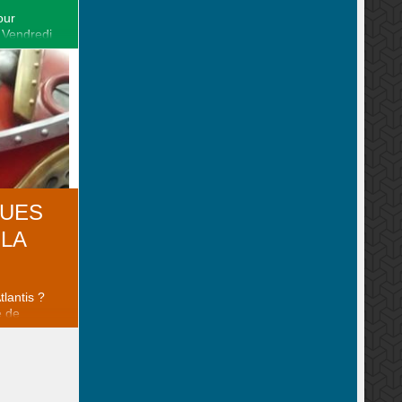
our
 Vendredi
squé.
ews et
3-6792/
QUES
LA
lantis ?
e de
ec de
ressources,
. Vous allez
cartes
es afin de