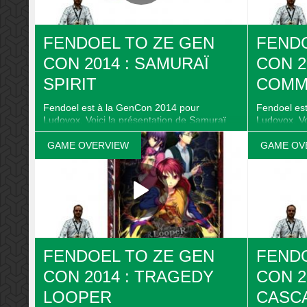
FENDOEL TO ZE GEN
FENDO
CON 2014 : SAMURAÏ
CON 20
SPIRIT
COMM
Fendoel est à la GenCon 2014 pour
Fendoel es
Ludovox. Voici la présentation de Samuraï
Ludovox. Vo
Spirit de Fun Forge. Retrouvez les infos
Commandos 
complètes, news et articles sur la fiche de
infos complè
GAME OVERVIEW
GAME OV
jeu ici : http://ludovox.fr/lejeu/samurai-spirit-
de jeu ici : 
7073/
commandos
FENDOEL TO ZE GEN
FENDO
CON 2014 : TRAGEDY
CON 2
LOOPER
CASC