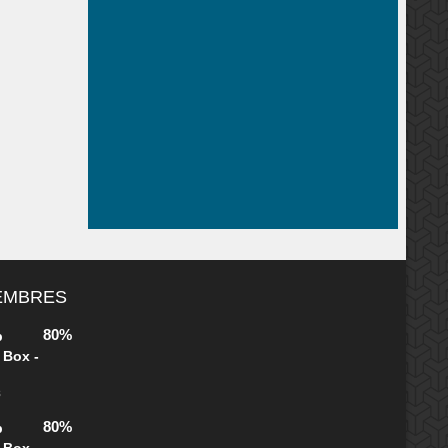
e. ..
MEMBRES
80%
b
 Box -
s
80%
b
 Box -