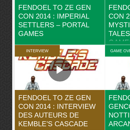
FENDOEL TO ZE GEN
FENDO
CON 2014 : IMPERIAL
CON 2
SETTLERS – PORTAL
MYST
GAMES
TALES
GAME
Fendoel est à la GenCon 2014 pour
Ludovox. Voici la présentation de Imperial
INTERVIEW
GAME OV
Fendoel es
Settlers de Portal Games. Retrouvez les
Ludovox. Vo
infos complètes, news et articles sur la fiche
Downwood T
de jeu sur Ludovox :
Plaid Hat G
http://ludovox.fr/lejeu/imperial-settlers-7051/
complètes, n
jeu sur Ludo
and-mystic
FENDOEL TO ZE GEN
FENDO
CON 2014 : INTERVIEW
GENCO
DES AUTEURS DE
NOTT
KEMBLE’S CASCADE
ARCA