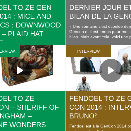
EL TO ZE GEN
DERNIER JOUR E
014 : MICE AND
BILAN DE LA GE
ICS : DOWNWOOD
« Une semaine s’est écoulée depu
Gencon et il est temps pour moi d
 – PLAID HAT
bilan. Mais avant cela, voici une 
S
de ma dernière journée… La der
journée : La parade Ma dernière 
ERVIEW
INTERVIEW
t à la GenCon 2014 pour
Gencon fut un peu mouvementée
ici la présentation de l’extension
manque de sommeil je me suis l
ales pour Mice and Mystics de
tard ..
ames. Retrouvez les infos
ews et articles sur la fiche de
vox : http://ludovox.fr/lejeu/mice-
s-downwood-tales/
EL TO ZE
FENDOEL TO ZE 
N – SHERIFF OF
CON 2014 : INTE
INGHAM –
BRUNO²
NE WONDERS
Fendoel est à la GenCon 2014 p