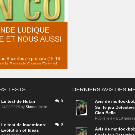
faire votre route jusqu’à l’Atlandid
NDE LUDIQUE
 ET NOUS AUSSI
que Bruxelles se prépare (15-16-
ec le Brussels Games Festival,
nCon qui commence à s’éveiller
ôté de l’Atlantique ! La bonne
C’est que LudoVox va essayer de
t ça pour vous ! >> BRUSSELS
RS TESTS
DERNIERS AVIS DES 
IVAL Deux reporters belges
trés au coeur de l’événement ..
Le test de Hutan
0
Avis de
morlockbo
14/08/2025
by
Shanouillette
Sur le jeu Detective
Ciao Bella
Publié le
il y a 10 heure
Le test de Inventions:
0
Avis de
morlockbo
Evolution of Ideas
Sur le jeu Detective