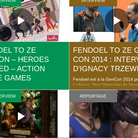
ERVIEW
INTERVIEW
smadi Games. Retrouvez les infos
Industries de Lamp Light Games
ews et articles sur la fiche de
les infos complètes, news et artic
ovox :
fiche de jeu sur Ludovox :
ox.fr/lejeu/penny-press/
http://ludovox.fr/lejeu/nautilus-ind
EL TO ZE
FENDOEL TO ZE 
ON – HEROES
CON 2014 : INTE
D – ACTION
D’IGNACY TRZEW
E GAMES
Fendoel est à la GenCon 2014 p
Ludovox. Voici l’interview de Igna
t à la GenCon 2014 pour
Trzewiczek, auteur d’Imperial Set
ici la présentation de Heroes
Witcher – adventure game présen
ERVIEW
REPORTAGE
Action Phase Games Retrouvez
Gen Con 2014. Retrouvez les inf
mplètes, news et articles sur la
complètes, news et articles sur le
u sur Ludovox :
jeu : Imperial settlers :
ox.fr/lejeu/heros-wanted/
http://ludovox.fr/lejeu/imperial-se
The witcher – Adventure game :
http://ludovox.fr/lejeu/the-witche
game-6832/