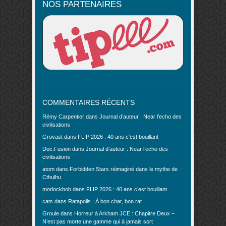
NOS PARTENAIRES
COMMENTAIRES RÉCENTS
Rémy Carpentier
dans
Journal d’auteur : Near l’echo des
civilisations
Grovast
dans
FLIP 2026 : 40 ans c’est bouillant
Doc.Fusion
dans
Journal d’auteur : Near l’echo des
civilisations
atom
dans
Forbidden Stars réimaginé dans le mythe de
Cthulhu
morlockbob
dans
FLIP 2026 : 40 ans c’est bouillant
cats
dans
Ratapolis : À bon chat, bon rat
Groule
dans
Horreur à Arkham JCE : Chapitre Deux –
N’est pas morte une gamme qui à jamais sort