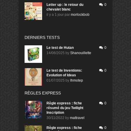
Letter up : le retour du
0
chevalet blanc
il y a 1 jour
par
morlockbob
DERNIERS TESTS
Le test de Hutan
0
14/08/2025
by
Shanouillette
Le test de Inventions:
0
Evolution of Ideas
01/07/2025
by
Ihmotep
RÈGLES EXPRESS
Règle express : fiche
0
résumé du jeu Twilight
Inscription
30/11/2022
by
mattravel
Règle express : fiche
0