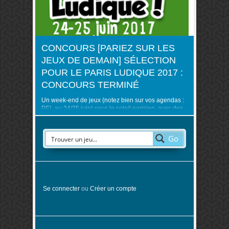
CONCOURS [PARIEZ SUR LES
JEUX DE DEMAIN] SÉLECTION
POUR LE PARIS LUDIQUE 2017 :
CONCOURS TERMINÉ
Un week-end de jeux (notez bien sur vos agendas :
PEL au 24/25 juin) sous le soleil parisien, avec des
tables pour jouer de partout sur les 20 000 m2 de la
pelouse de Reuilly, ça vous dit ? En tout cas, plus de
13 000 visiteurs s’étaient laissés tenter l’an dernier.
Go
Et certains d’entre eux ..
Se connecter
ou
Créer un compte