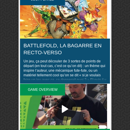
BATTLEFOLD, LA BAGARRE EN
RECTO-VERSO
Un jeu, ça peut découler de 3 sortes de points de
départ (en tout cas, c’est ce qu’on dit) : un thème qui
inspire l’auteur, une mécanique fute-fute, ou un
matériel tellement cool qu’on se dit « si je voulais
faire un jeu avec ça, ça donnerait quoi ? » Et puis il y
a les jeux qui ..
GAME OVERVIEW