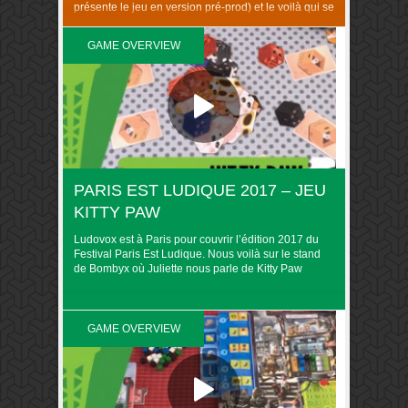
présente le jeu en version pré-prod) et le voilà qui se
profile dans vos boutiques, pour le 13 avril prochain
(entre 45 et 50€). Imaginé par Florian Sirieix et
GAME OVERVIEW
Bruno Cathala et illustré avec fantaisie par Felideus
Bubastis, Imaginarium ..
PARIS EST LUDIQUE 2017 – JEU
KITTY PAW
Ludovox est à Paris pour couvrir l’édition 2017 du
Festival Paris Est Ludique. Nous voilà sur le stand
de Bombyx où Juliette nous parle de Kitty Paw
GAME OVERVIEW