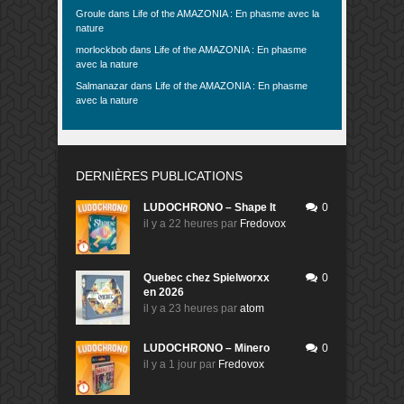
Groule
dans
Life of the AMAZONIA : En phasme avec la
nature
morlockbob
dans
Life of the AMAZONIA : En phasme
avec la nature
Salmanazar
dans
Life of the AMAZONIA : En phasme
avec la nature
DERNIÈRES PUBLICATIONS
LUDOCHRONO – Shape It
0
il y a 22 heures
par
Fredovox
Quebec chez Spielworxx
0
en 2026
il y a 23 heures
par
atom
LUDOCHRONO – Minero
0
il y a 1 jour
par
Fredovox