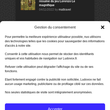
résumé du jeu Lorenzo Le
magnifique
04/11/2022
by
mattravel
DERNIERS AVIS DES MEMBRES
Gestion du consentement
60%
Avis de
morlockbob
Pour permettre la meilleure expérience utilisateur possible, nus utilisons
Sur le jeu Collect!
des technologies telles que les cookies pour sauvegarder des informations
Publié le
il y a 9 heures
d'accès à notre site.
80%
Consentir à cette utilisation nous permet de stocker des identifiants
Avis de
morlockbob
uniques et vos habitudes de navigation sur Ludovox.fr.
Sur le jeu Detective Box - Ciao
Bella
Refuser cette utilisation peut dégrader l'affichage du site ou de ses
Publié le
il y a 1 jour
fonctions.
80%
Avis de
morlockbob
Etant fortement engagé contre la publicité non sollicitée, Ludovox ne fait
Sur le jeu Detective Box - Ciao
Bella
aucun usage marketing, publicitaire ou de profilage ciblé sur ces données.
Publié le
il y a 1 jour
Nos seules statistiques de visite sont intégralement anonymisées.
70%
Avis de
morlockbob
Sur le jeu Aeterna
Publié le
il y a 2 jours
Accepter