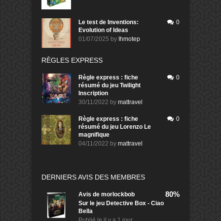
Le test de Inventions:
0
Evolution of Ideas
01/07/2025
by
Ihmotep
RÈGLES EXPRESS
Règle express : fiche
0
résumé du jeu Twilight
Inscription
30/11/2022
by
mattravel
Règle express : fiche
0
résumé du jeu Lorenzo Le
magnifique
04/11/2022
by
mattravel
DERNIERS AVIS DES MEMBRES
80%
Avis de
morlockbob
Sur le jeu Detective Box - Ciao
Bella
Publié le
il y a 1 jour