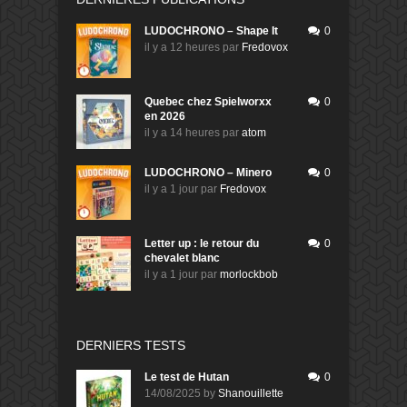
LUDOCHRONO – Shape It
0
il y a 12 heures
par
Fredovox
Quebec chez Spielworxx
0
en 2026
il y a 14 heures
par
atom
LUDOCHRONO – Minero
0
il y a 1 jour
par
Fredovox
Letter up : le retour du
0
chevalet blanc
il y a 1 jour
par
morlockbob
DERNIERS TESTS
Le test de Hutan
0
14/08/2025
by
Shanouillette