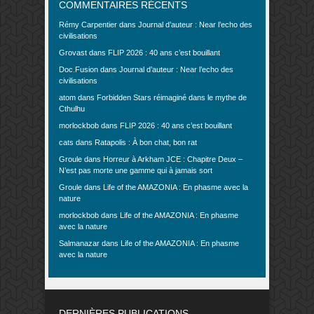
COMMENTAIRES RÉCENTS
Rémy Carpentier
dans
Journal d’auteur : Near l’echo des
civilisations
Grovast
dans
FLIP 2026 : 40 ans c’est bouillant
Doc.Fusion
dans
Journal d’auteur : Near l’echo des
civilisations
atom
dans
Forbidden Stars réimaginé dans le mythe de
Cthulhu
morlockbob
dans
FLIP 2026 : 40 ans c’est bouillant
cats
dans
Ratapolis : À bon chat, bon rat
Groule
dans
Horreur à Arkham JCE : Chapitre Deux –
N’est pas morte une gamme qui à jamais sort
Groule
dans
Life of the AMAZONIA : En phasme avec la
nature
morlockbob
dans
Life of the AMAZONIA : En phasme
avec la nature
Salmanazar
dans
Life of the AMAZONIA : En phasme
avec la nature
DERNIÈRES PUBLICATIONS