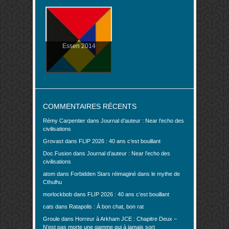
Essen 2014
COMMENTAIRES RÉCENTS
Rémy Carpentier
dans
Journal d’auteur : Near l’echo des
civilisations
Grovast
dans
FLIP 2026 : 40 ans c’est bouillant
Doc.Fusion
dans
Journal d’auteur : Near l’echo des
civilisations
atom
dans
Forbidden Stars réimaginé dans le mythe de
Cthulhu
morlockbob
dans
FLIP 2026 : 40 ans c’est bouillant
cats
dans
Ratapolis : À bon chat, bon rat
Groule
dans
Horreur à Arkham JCE : Chapitre Deux –
N’est pas morte une gamme qui à jamais sort