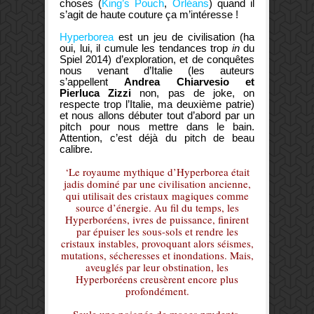
choses (
King’s Pouch
,
Orléans
) quand il
s’agit de haute couture ça m’intéresse !
Hyperborea
est un jeu de civilisation (ha
oui, lui, il cumule les tendances trop
in
du
Spiel 2014) d’exploration, et de conquêtes
nous venant d’Italie (les auteurs
s’appellent
Andrea Chiarvesio et
Pierluca Zizzi
non, pas de joke, on
respecte trop l’Italie, ma deuxième patrie)
et nous allons débuter tout d’abord par un
pitch pour nous mettre dans le bain.
Attention, c’est déjà du pitch de beau
calibre.
‘Le royaume mythique d’Hyperborea était
jadis dominé par une civilisation ancienne,
qui utilisait des cristaux magiques comme
source d’énergie. Au fil du temps, les
Hyperboréens, ivres de puissance, finirent
par épuiser les sous-sols et rendre les
cristaux instables, provoquant alors séismes,
mutations, sécheresses et inondations. Mais,
aveuglés par leur obstination, les
Hyperboréens creusèrent encore plus
profondément.
Seule une poignée de mages prudents,