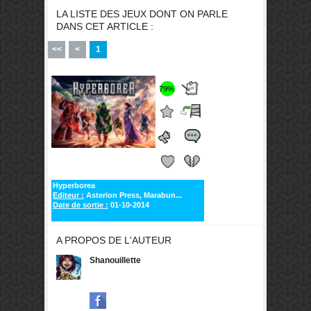
LA LISTE DES JEUX DONT ON PARLE
DANS CET ARTICLE :
<<
<
1
79%
Hyperborea
Editeur :
Asterion Press, Marabun...
Date de sortie :
01-10-2014
A PROPOS DE L'AUTEUR
Shanouillette