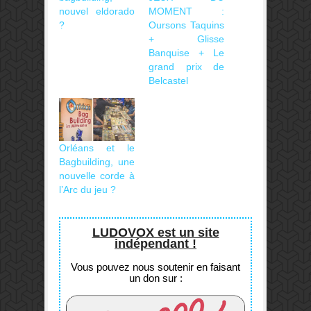
nouvel eldorado
MOMENT :
?
Oursons Taquins
+ Glisse
Banquise + Le
grand prix de
Belcastel
Orléans et le
Bagbuilding, une
nouvelle corde à
l’Arc du jeu ?
LUDOVOX est un site
indépendant !
Vous pouvez nous soutenir en faisant
un don sur :