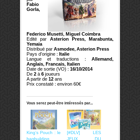
Fabio
Gorla,
Federico Musetti, Miguel Coimbra
Edité par
Asterion Press, Marabunta,
Yemaia
Distribué par
Asmodee, Asterion Press
Pays d’origine :
Italie
Langue et traductions :
Allemand,
Anglais, Francais, Italien
Date de sortie (VO) :
16/10/2014
De
2
à
6
joueurs
A partir de
12
ans
Prix constaté : environ 60€
Vous serez peut-être intéressés par...
King’s Pouch : le
[#DLV] LES
bagbuilding,
JEUX DU