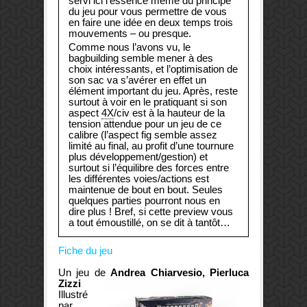
servi ici l’essence même du principe
du jeu pour vous permettre de vous
en faire une idée en deux temps trois
mouvements – ou presque.
Comme nous l’avons vu, le
bagbuilding semble mener à des
choix intéressants, et l’optimisation de
son sac va s’avérer en effet un
élément important du jeu. Après, reste
surtout à voir en le pratiquant si son
aspect
4X
/civ est à la hauteur de la
tension attendue pour un jeu de ce
calibre (l’aspect fig semble assez
limité au final, au profit d’une tournure
plus développement/gestion) et
surtout si l’équilibre des forces entre
les différentes voies/actions est
maintenue de bout en bout. Seules
quelques parties pourront nous en
dire plus ! Bref, si cette preview vous
a tout émoustillé, on se dit à tantôt…
Fiche du jeu
Un jeu de
Andrea Chiarvesio, Pierluca
Zizzi
Illustré
par