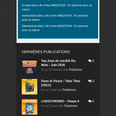
Groule
dans
Life of the AMAZONIA : En phasme avec la
nature
morlockbob
dans
Life of the AMAZONIA : En phasme
avec la nature
Salmanazar
dans
Life of the AMAZONIA : En phasme
avec la nature
DERNIÈRES PUBLICATIONS
Top Jeux de société Du
0
Mois : Juin 2026
il y a 19 heures
par
Fredovox
Dans le Viseur : Take Time
0
[#DLV]
il y a 1 jour
par
Fredovox
LUDOCHRONO – Shape It
0
il y a 2 jours
par
Fredovox