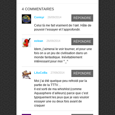
4 COMMENTAIRES
Cormyr
26/09/2014
RÉPONDRE
Celui là me fait vraiment de l’œil. Hâte de
pouvoir l’essayer et l’approfondir.
eolean
26/09/2014
RÉPONDRE
Idem, j’aimerai le voir tourner, et pour une
fois on a un jeu de civilisation dans un
monde fantastique. Inévitablement
intéressant pour moi ^_^
LAuCoBa
27/09/2014
RÉPONDRE
Moi j’ai été quelque peu refroidi par la
partie de la TTTV…
Il est sorti de ma whishlist (comme
Aquasphere d’ailleurs) parce que c’est
typiquement les jeux que je vais vouloir
essayer une ou deux fois avant de
craquer