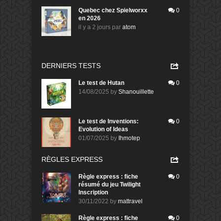
Quebec chez Spielworxx
0
en 2026
il y a 2 jours
par
atom
DERNIERS TESTS
Le test de Hutan
0
14/08/2025
by
Shanouillette
Le test de Inventions:
0
Evolution of Ideas
01/07/2025
by
Ihmotep
RÈGLES EXPRESS
Règle express : fiche
0
résumé du jeu Twilight
Inscription
30/11/2022
by
mattravel
Règle express : fiche
0