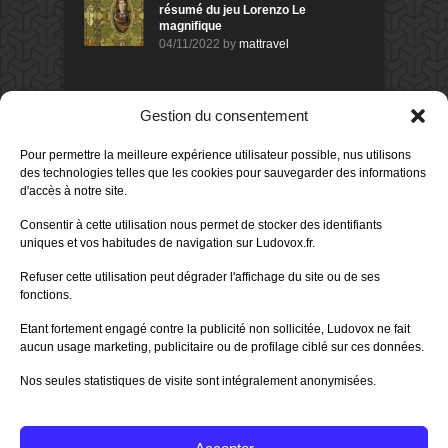
résumé du jeu Lorenzo Le
magnifique
04/11/2022
by
mattravel
DERNIERS AVIS DES MEMBRES
Gestion du consentement
60%
Avis de
morlockbob
Pour permettre la meilleure expérience utilisateur possible, nus utilisons
Sur le jeu Collect!
des technologies telles que les cookies pour sauvegarder des informations
Publié le
il y a 2 jours
d'accès à notre site.
80%
Consentir à cette utilisation nous permet de stocker des identifiants
Avis de
morlockbob
uniques et vos habitudes de navigation sur Ludovox.fr.
Sur le jeu Detective Box - Ciao
Bella
Refuser cette utilisation peut dégrader l'affichage du site ou de ses
Publié le
il y a 3 jours
fonctions.
80%
Avis de
morlockbob
Etant fortement engagé contre la publicité non sollicitée, Ludovox ne fait
Sur le jeu Detective Box - Ciao
Bella
aucun usage marketing, publicitaire ou de profilage ciblé sur ces données.
Publié le
il y a 3 jours
Nos seules statistiques de visite sont intégralement anonymisées.
70%
Avis de
morlockbob
Sur le jeu Aeterna
Publié le
il y a 4 jours