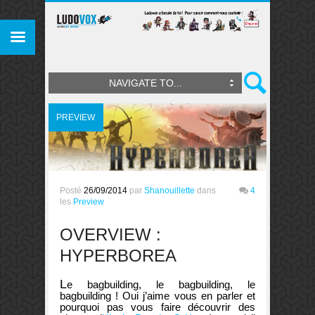
NAVIGATE TO...
PREVIEW
Posté
26/09/2014
par
Shanouillette
dans
4
les
Preview
OVERVIEW :
HYPERBOREA
L
e bagbuilding, le bagbuilding, le
bagbuilding ! Oui j’aime vous en parler et
pourquoi pas vous faire découvrir des