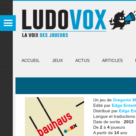
ACCUEIL
JEUX
ACTUS
ARTICLES
Un jeu de
Gregorio M
Edité par
Edge Enter
Distribué par
Edge En
Langue et traductions
Date de sortie :
2013
De
2
à
4
joueurs
A partir de
14
ans