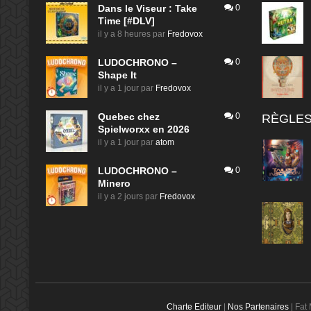
Dans le Viseur : Take
0
Time [#DLV]
il y a 8 heures
par
Fredovox
LUDOCHRONO –
0
Shape It
il y a 1 jour
par
Fredovox
Quebec chez
0
RÈGLES
Spielworxx en 2026
il y a 1 jour
par
atom
LUDOCHRONO –
0
Minero
il y a 2 jours
par
Fredovox
Charte Editeur
|
Nos Partenaires
| Fat