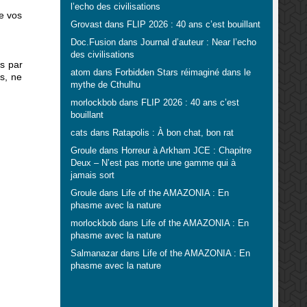
l’echo des civilisations
e vos
Grovast
dans
FLIP 2026 : 40 ans c’est bouillant
Doc.Fusion
dans
Journal d’auteur : Near l’echo
des civilisations
és par
atom
dans
Forbidden Stars réimaginé dans le
us, ne
mythe de Cthulhu
morlockbob
dans
FLIP 2026 : 40 ans c’est
bouillant
cats
dans
Ratapolis : À bon chat, bon rat
Groule
dans
Horreur à Arkham JCE : Chapitre
Deux – N’est pas morte une gamme qui à
jamais sort
Groule
dans
Life of the AMAZONIA : En
phasme avec la nature
morlockbob
dans
Life of the AMAZONIA : En
phasme avec la nature
Salmanazar
dans
Life of the AMAZONIA : En
phasme avec la nature