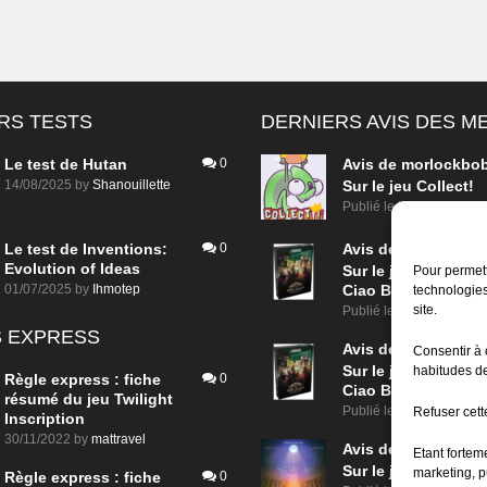
RS TESTS
DERNIERS AVIS DES 
Le test de Hutan
0
Avis de
morlockbo
14/08/2025
by
Shanouillette
Sur le jeu Collect!
Publié le
il y a 1 jour
Le test de Inventions:
0
Avis de
morlockbo
Evolution of Ideas
Sur le jeu Detective
Pour permett
01/07/2025
by
Ihmotep
Ciao Bella
technologies
site.
Publié le
il y a 3 jours
 EXPRESS
Avis de
morlockbo
Consentir à 
Sur le jeu Detective
habitudes de
Règle express : fiche
0
Ciao Bella
résumé du jeu Twilight
Publié le
il y a 3 jours
Refuser cette
Inscription
30/11/2022
by
mattravel
Avis de
morlockbo
Etant fortem
Sur le jeu Aeterna
marketing, p
Règle express : fiche
0