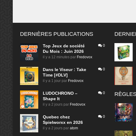
DERNIÈRES PUBLICATIONS
DERNIE
Top Jeux de société
0
Du Mois : Juin 2026
il y a 12 minutes
par
Fredovox
Dans le Viseur : Take
0
Time [#DLV]
il y a 1 jour
par
Fredovox
LUDOCHRONO –
0
RÈGLES
Shape It
il y a 2 jours
par
Fredovox
Quebec chez
0
Spielworxx en 2026
il y a 2 jours
par
atom