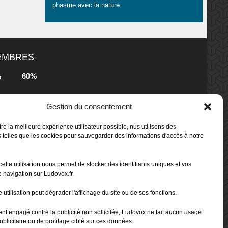
phasme avec la nature
MEMBRES
60%
b
Gestion du consentement
80%
b
 Box -
re la meilleure expérience utilisateur possible, nus utilisons des
 telles que les cookies pour sauvegarder des informations d'accès à notre
80%
b
cette utilisation nous permet de stocker des identifiants uniques et vos
 Box -
 navigation sur Ludovox.fr.
 utilisation peut dégrader l'affichage du site ou de ses fonctions.
70%
b
ent engagé contre la publicité non sollicitée, Ludovox ne fait aucun usage
ublicitaire ou de profilage ciblé sur ces données.