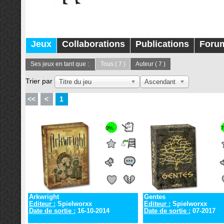
Jeux
Collaborations
Publications
Foru
Ses jeux en tant que :
Tous
( 7 )
Auteur
( 7 )
Trier par
Titre du jeu
Ascendant
<<
<
1
0%
7
Arkwright
Gentes
Editeur :
Spielworxx
Editeur :
Spielworxx
Date de sortie :
16-10-2014
Date de sortie :
07-2017