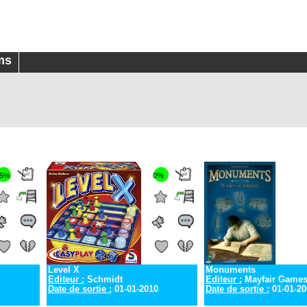
ms
5%
0%
Level X
Monuments
Editeur :
Schmidt
Editeur :
Mayfair Game
Date de sortie :
01-01-2010
Date de sortie :
01-01-20