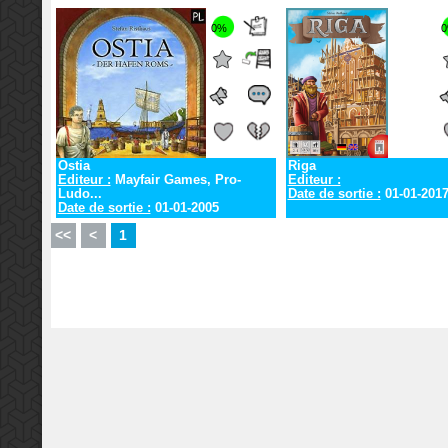
0%
Ostia
Riga
Editeur :
Mayfair Games, Pro-
Editeur :
Ludo...
Date de sortie :
01-01-201
Date de sortie :
01-01-2005
<<
<
1