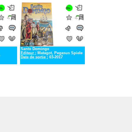
0%
0%
Santo Domingo
Editeur :
Matagot, Pegasus Spiele
7
Date de sortie :
03-2017