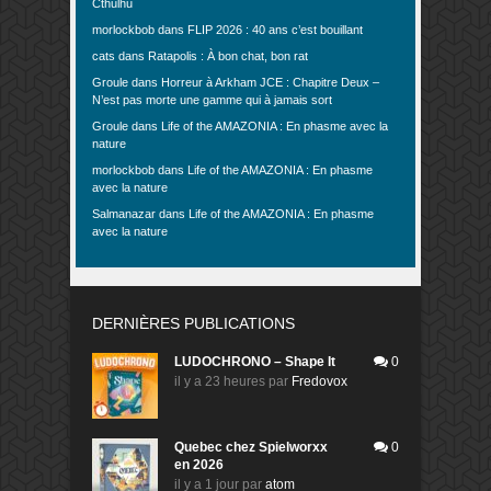
Cthulhu
morlockbob
dans
FLIP 2026 : 40 ans c’est bouillant
cats
dans
Ratapolis : À bon chat, bon rat
Groule
dans
Horreur à Arkham JCE : Chapitre Deux –
N’est pas morte une gamme qui à jamais sort
Groule
dans
Life of the AMAZONIA : En phasme avec la
nature
morlockbob
dans
Life of the AMAZONIA : En phasme
avec la nature
Salmanazar
dans
Life of the AMAZONIA : En phasme
avec la nature
DERNIÈRES PUBLICATIONS
LUDOCHRONO – Shape It
0
il y a 23 heures
par
Fredovox
Quebec chez Spielworxx
0
en 2026
il y a 1 jour
par
atom