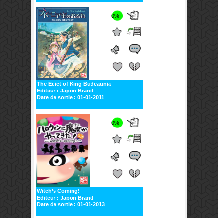
0%
The Edict of King Budeaunia
Editeur :
Japon Brand
Date de sortie :
01-01-2011
0%
Witch’s Coming!
Editeur :
Japon Brand
Date de sortie :
01-01-2013