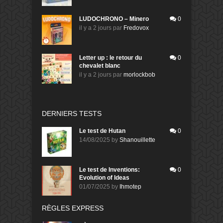
LUDOCHRONO – Minero
0
il y a 2 jours
par
Fredovox
Letter up : le retour du
0
chevalet blanc
il y a 2 jours
par
morlockbob
DERNIERS TESTS
Le test de Hutan
0
14/08/2025
by
Shanouillette
Le test de Inventions:
0
Evolution of Ideas
01/07/2025
by
Ihmotep
RÈGLES EXPRESS