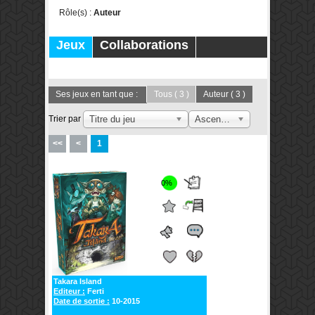
Rôle(s) :
Auteur
Jeux
Collaborations
Publications
Forums
Ses jeux en tant que :
Tous
( 3 )
Auteur
( 3 )
Trier par
Titre du jeu
Ascendant
<<
<
1
0%
Takara Island
Editeur :
Ferti
Date de sortie :
10-2015