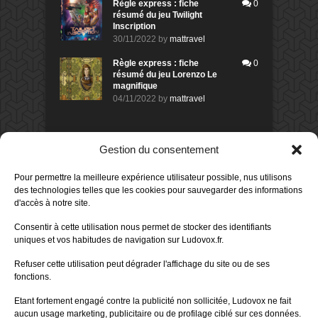
Règle express : fiche
0
résumé du jeu Twilight
Inscription
30/11/2022
by
mattravel
Règle express : fiche
0
résumé du jeu Lorenzo Le
magnifique
04/11/2022
by
mattravel
DERNIERS AVIS DES MEMBRES
Gestion du consentement
60%
Avis de
morlockbob
Pour permettre la meilleure expérience utilisateur possible, nus utilisons
Sur le jeu Collect!
des technologies telles que les cookies pour sauvegarder des informations
Publié le
il y a 10 heures
d'accès à notre site.
80%
Avis de
morlockbob
Consentir à cette utilisation nous permet de stocker des identifiants
Sur le jeu Detective Box - Ciao
uniques et vos habitudes de navigation sur Ludovox.fr.
Bella
Publié le
il y a 1 jour
Refuser cette utilisation peut dégrader l'affichage du site ou de ses
fonctions.
80%
Avis de
morlockbob
Sur le jeu Detective Box - Ciao
Etant fortement engagé contre la publicité non sollicitée, Ludovox ne fait
Bella
aucun usage marketing, publicitaire ou de profilage ciblé sur ces données.