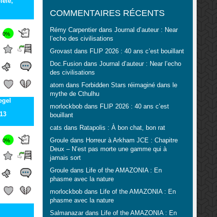
iele,
COMMENTAIRES RÉCENTS
Rémy Carpentier
dans
Journal d’auteur : Near
0%
l’echo des civilisations
Grovast
dans
FLIP 2026 : 40 ans c’est bouillant
Doc.Fusion
dans
Journal d’auteur : Near l’echo
des civilisations
atom
dans
Forbidden Stars réimaginé dans le
mythe de Cthulhu
egel
morlockbob
dans
FLIP 2026 : 40 ans c’est
13
bouillant
cats
dans
Ratapolis : À bon chat, bon rat
Groule
dans
Horreur à Arkham JCE : Chapitre
0%
Deux – N’est pas morte une gamme qui à
jamais sort
Groule
dans
Life of the AMAZONIA : En
phasme avec la nature
morlockbob
dans
Life of the AMAZONIA : En
phasme avec la nature
Salmanazar
dans
Life of the AMAZONIA : En