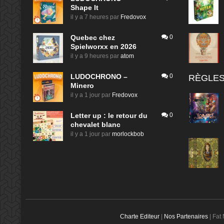
Shape It
il y a 7 heures
par
Fredovox
Quebec chez
0
Spielworxx en 2026
il y a 9 heures
par
atom
LUDOCHRONO –
0
RÈGLES
Minero
il y a 1 jour
par
Fredovox
Letter up : le retour du
0
chevalet blanc
il y a 1 jour
par
morlockbob
Charte Editeur
|
Nos Partenaires
| Fat