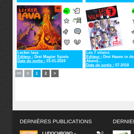
0%
Lecker lava
Les 7 vilains
Editeur :
Drei Magier Spiele
Editeur :
Drei Hasen in de
Date de sortie :
01-01-2024
Abend...
Date de sortie :
07-2018
<<
<
1
2
>
DERNIÈRES PUBLICATIONS
DERNIE
LUDOCHRONO –
0