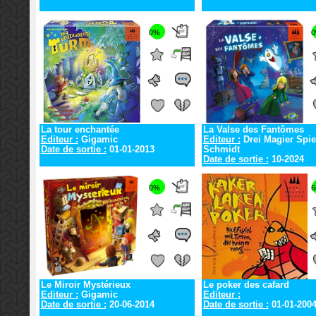
0%
La tour enchantée
La Valse des Fantômes
Editeur :
Gigamic
Editeur :
Drei Magier Spie
Date de sortie :
01-01-2013
Schmidt
Date de sortie :
10-2024
0%
6
Le Miroir Mystérieux
Le poker des cafard
Editeur :
Gigamic
Editeur :
Date de sortie :
20-06-2014
Date de sortie :
01-01-200