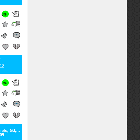
0%
s
12
0%
ele, G3,...
09