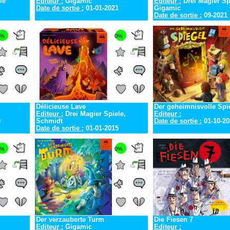
le
Editeur :
Gigamic
Editeur :
Drei Magier Sp
Date de sortie :
01-01-2021
Gigamic
Date de sortie :
09-2021
0%
0%
Délicieuse Lave
Der geheimnisvolle Spi
Editeur :
Drei Magier Spiele,
Editeur :
9
Schmidt
Date de sortie :
01-10-20
Date de sortie :
01-01-2015
0%
0%
Der verzauberte Turm
Die Fiesen 7
Editeur :
Gigamic
Editeur :