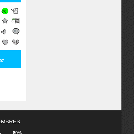
0%
07
MEMBRES
80%
b