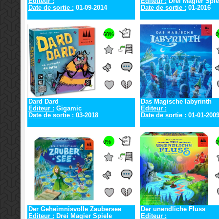
Editeur :
Editeur :
Drei Magier Spie
Date de sortie :
01-09-2014
Date de sortie :
01-2016
60%
Dard Dard
Das Magische labyrinth
Editeur :
Gigamic
Editeur :
Date de sortie :
03-2018
Date de sortie :
01-01-200
0%
Der Geheimnisvolle Zaubersee
Der unendliche Fluss
Editeur :
Drei Magier Spiele
Editeur :