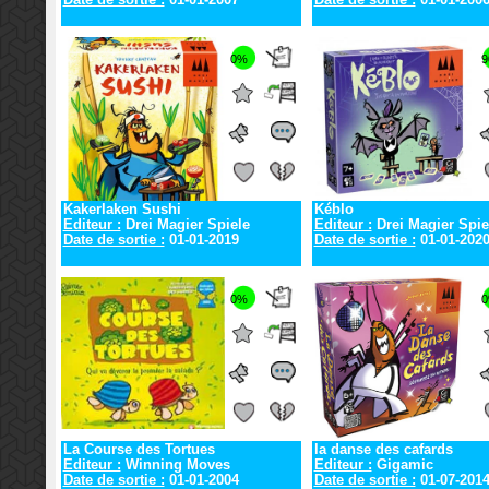
0%
9
Kakerlaken Sushi
Kéblo
Editeur :
Drei Magier Spiele
Editeur :
Drei Magier Spie
Date de sortie :
01-01-2019
Date de sortie :
01-01-202
0%
La Course des Tortues
la danse des cafards
Editeur :
Winning Moves
Editeur :
Gigamic
Date de sortie :
01-01-2004
Date de sortie :
01-07-201