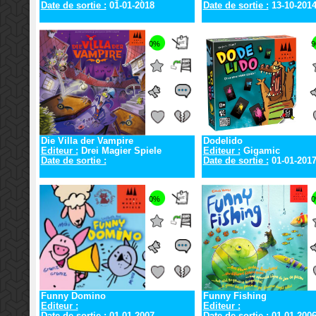
Date de sortie :
01-01-2018
Date de sortie :
13-10-201
0%
9
Die Villa der Vampire
Dodelido
Editeur :
Drei Magier Spiele
Editeur :
Gigamic
Date de sortie :
Date de sortie :
01-01-201
0%
Funny Domino
Funny Fishing
Editeur :
Editeur :
Date de sortie :
01-01-2007
Date de sortie :
01-01-200