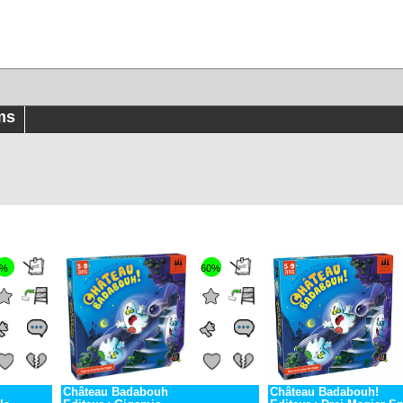
ms
0%
60%
Château Badabouh
Château Badabouh!