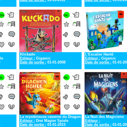
0%
0%
Klickado
L’Escalier Hanté
le
Editeur :
Gigamic
Editeur :
Gigamic
0
Date de sortie :
01-01-2008
Date de sortie :
01-01-20
0%
0%
La mystérieuse caverne du Dragon
La Nuit des Magiciens
Editeur :
Drei Magier Spiele
Editeur :
4
Date de sortie :
01-01-2015
Date de sortie :
01-01-20