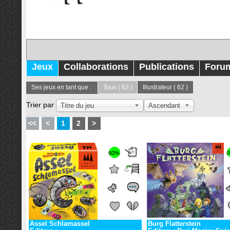
Jeux
Collaborations
Publications
Foru
Ses jeux en tant que :
Tous
( 62 )
Illustrateur
( 62 )
Trier par
Titre du jeu
Ascendant
<<
<
1
2
>
60%
Assel Schlamassel
Burg Flatterstein