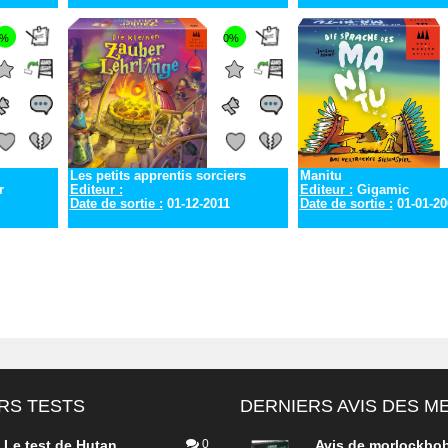
0%
0%
Les petits apprentis sorciers
Manitu
r
Editeur :
Editeur :
Gigamic
Date de sortie :
01-12-2011
Date de sortie :
01-01-20
RS TESTS
DERNIERS AVIS DES 
Le test de Hutan
0
Avis de
morlockbo