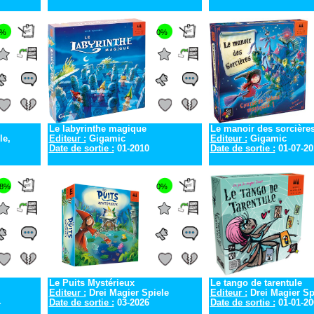
0%
0%
Le labyrinthe magique
Le manoir des sorcière
le,
Editeur :
Gigamic
Editeur :
Gigamic
Date de sortie :
01-2010
Date de sortie :
01-07-20
8%
0%
Le Puits Mystérieux
Le tango de tarentule
Editeur :
Drei Magier Spiele
Editeur :
Drei Magier Spi
4
Date de sortie :
03-2026
Date de sortie :
01-01-20