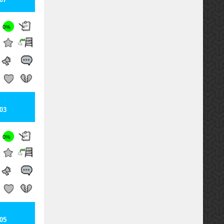
0%
03
0%
05