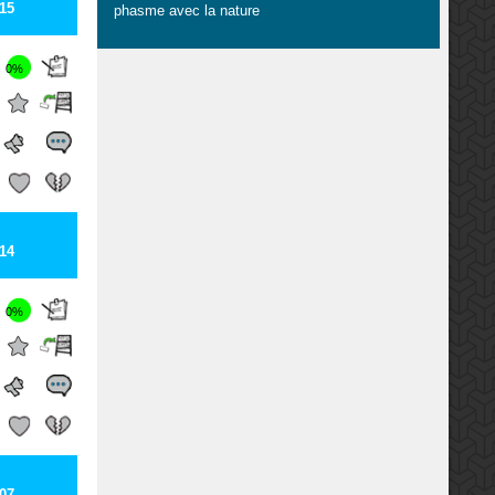
15
phasme avec la nature
0%
14
0%
07