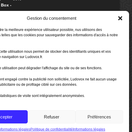
 Box -
Gestion du consentement
80%
b
re la meilleure expérience utilisateur possible, nus utilisons des
 Box -
 telles que les cookies pour sauvegarder des informations d'accès à notre
cette utilisation nous permet de stocker des identifiants uniques et vos
70%
b
 navigation sur Ludovox.fr.
 utilisation peut dégrader l'affichage du site ou de ses fonctions.
80%
ent engagé contre la publicité non sollicitée, Ludovox ne fait aucun usage
ublicitaire ou de profilage ciblé sur ces données.
tatistiques de visite sont intégralement anonymisées.
cepter
Refuser
Préférences
e de confidentialité
|
CGU App Ludovox
nformations légales
Politique de confidentialité
Informations légales