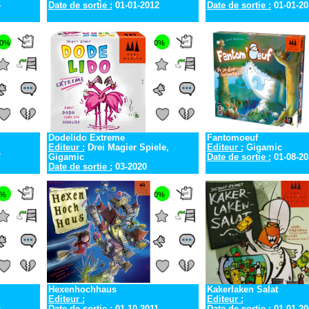
4
Date de sortie :
01-01-2012
Date de sortie :
01-01-20
0%
0%
Dodelido Extreme
Fantomoeuf
Editeur :
Drei Magier Spiele,
Editeur :
Gigamic
7
Gigamic
Date de sortie :
01-08-20
Date de sortie :
03-2020
0%
0%
Hexenhochhaus
Kakerlaken Salat
Editeur :
Editeur :
6
Date de sortie :
01-10-2011
Date de sortie :
01-01-20