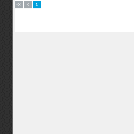
<<
<
1