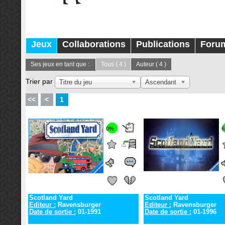
Jeux
Collaborations
Publications
Foru
Ses jeux en tant que :
Tous
( 4 )
Auteur
( 4 )
Trier par
Titre du jeu
Ascendant
<<
<
1
0%
6
Scotland Yard
Scotland Yard
Editeur :
Ravensburger
Editeur :
Ravensburger
Date de sortie :
01-1991
Date de sortie :
01-1996