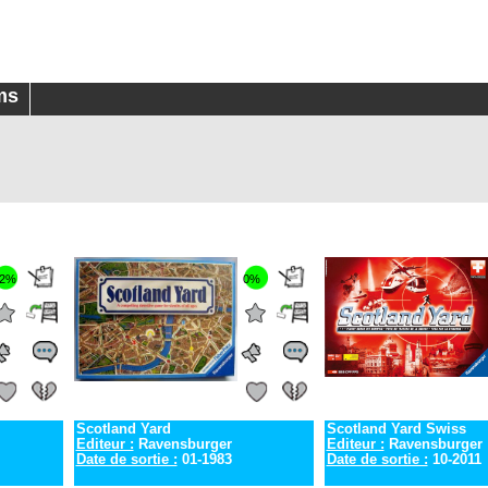
ms
2%
0%
Scotland Yard
Scotland Yard Swiss
Editeur :
Ravensburger
Editeur :
Ravensburger
Date de sortie :
01-1983
Date de sortie :
10-2011