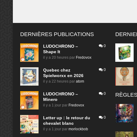
DERNIÈRES PUBLICATIONS
DERNIE
LUDOCHRONO –
0
Shape It
il y a 20 heures
par
Fredovox
Quebec chez
0
Spielworxx en 2026
il y a 22 heures
par
atom
LUDOCHRONO –
0
RÈGLES
Minero
il y a 1 jour
par
Fredovox
Letter up : le retour du
0
chevalet blanc
il y a 1 jour
par
morlockbob