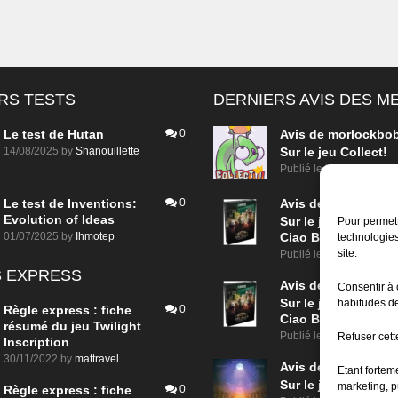
RS TESTS
DERNIERS AVIS DES 
Le test de Hutan
0
Avis de
morlockbo
14/08/2025
by
Shanouillette
Sur le jeu Collect!
Publié le
il y a 8 heures
Le test de Inventions:
0
Avis de
morlockbo
Evolution of Ideas
Sur le jeu Detective
Pour permett
01/07/2025
by
Ihmotep
Ciao Bella
technologies
site.
Publié le
il y a 1 jour
 EXPRESS
Avis de
morlockbo
Consentir à 
Sur le jeu Detective
habitudes de
Règle express : fiche
0
Ciao Bella
résumé du jeu Twilight
Publié le
il y a 1 jour
Refuser cette
Inscription
30/11/2022
by
mattravel
Avis de
morlockbo
Etant fortem
Sur le jeu Aeterna
marketing, p
Règle express : fiche
0