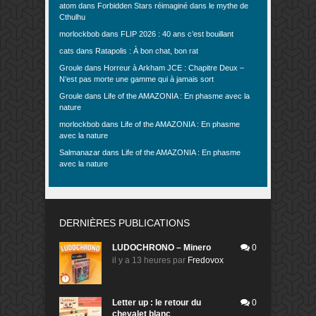
atom
dans
Forbidden Stars réimaginé dans le mythe de
Cthulhu
morlockbob
dans
FLIP 2026 : 40 ans c’est bouillant
cats
dans
Ratapolis : À bon chat, bon rat
Groule
dans
Horreur à Arkham JCE : Chapitre Deux –
N’est pas morte une gamme qui à jamais sort
Groule
dans
Life of the AMAZONIA : En phasme avec la
nature
morlockbob
dans
Life of the AMAZONIA : En phasme
avec la nature
Salmanazar
dans
Life of the AMAZONIA : En phasme
avec la nature
DERNIÈRES PUBLICATIONS
LUDOCHRONO – Minero
0
il y a 13 heures
par
Fredovox
Letter up : le retour du
0
chevalet blanc