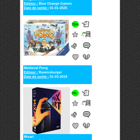
Editeur :
Blue Orange Games
Date de sortie :
01-01-2025
70%
Medieval Pong
Editeur :
Ravensburger
Date de sortie :
01-03-2019
0%
Mixart