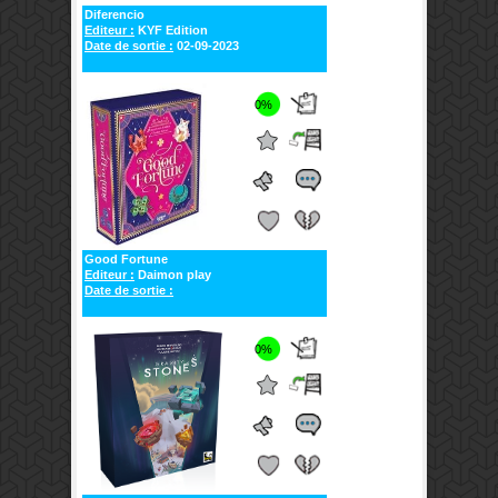
Diferencio
Editeur :
KYF Edition
Date de sortie :
02-09-2023
0%
Good Fortune
Editeur :
Daimon play
Date de sortie :
0%