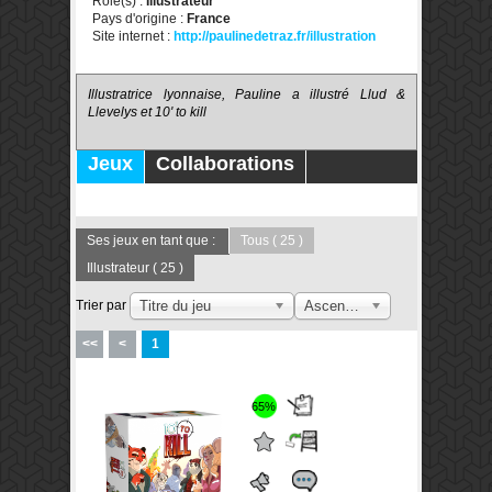
Rôle(s) :
Illustrateur
Pays d'origine :
France
Site internet :
http://paulinedetraz.fr/illustration
Illustratrice lyonnaise, Pauline a illustré Llud &
Llevelys et 10' to kill
Jeux
Collaborations
Publications
Forums
Ses jeux en tant que :
Tous
( 25 )
Illustrateur
( 25 )
Trier par
Titre du jeu
Ascendant
<<
<
1
65%