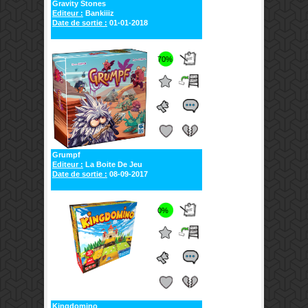
Gravity Stones
Editeur :
Bankiiiz
Date de sortie :
01-01-2018
70%
Grumpf
Editeur :
La Boite De Jeu
Date de sortie :
08-09-2017
0%
Kingdomino