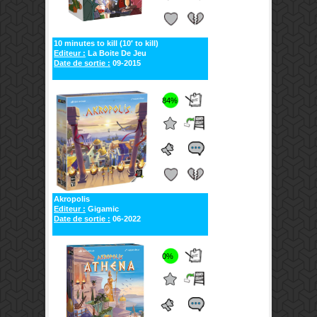
10 minutes to kill (10′ to kill)
Editeur :
La Boite De Jeu
Date de sortie :
09-2015
84%
Akropolis
Editeur :
Gigamic
Date de sortie :
06-2022
0%