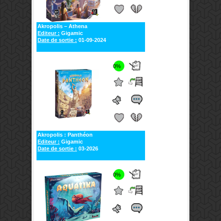
Akropolis – Athena
Editeur :
Gigamic
Date de sortie :
01-09-2024
0%
Akropolis : Panthéon
Editeur :
Gigamic
Date de sortie :
03-2026
0%