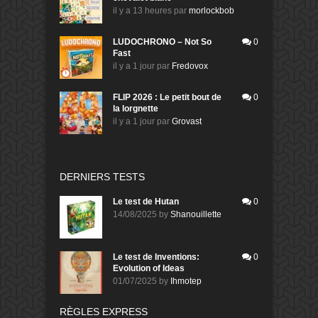
il y a 13 heures
par
morlockbob
LUDOCHRONO – Not So
0
Fast
il y a 1 jour
par
Fredovox
FLIP 2026 : Le petit bout de
0
la lorgnette
il y a 1 jour
par
Grovast
DERNIERS TESTS
Le test de Hutan
0
14/08/2025
by
Shanouillette
Le test de Inventions:
0
Evolution of Ideas
01/07/2025
by
Ihmotep
RÈGLES EXPRESS