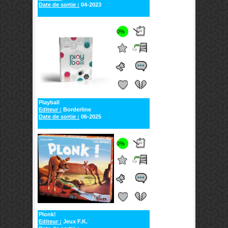
Date de sortie :
04-2023
0%
Playball
Editeur :
Borderline
Date de sortie :
06-2025
0%
Plonk!
Editeur :
Jeux F.K.