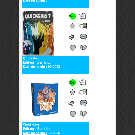
Date de sortie :
0%
Quickshot
Editeur :
Bankiiiz
Date de sortie :
09-2023
0%
Woof days
Editeur :
Bankiiiz
Date de sortie :
10-2025