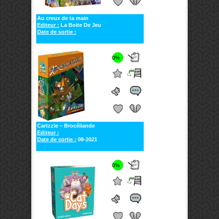
Au creux de ta main
Editeur :
La Boite De Jeu
Date de sortie :
0%
Cartzzle – Brocéliande
Editeur :
Date de sortie :
08-2021
0%