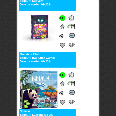
Editeur :
Subverti
Date de sortie :
09-2024
0%
Monsters Club
Editeur :
Bad Luck Games
Date de sortie :
07-2024
0%
Nimalia
Editeur :
La Boite De Jeu