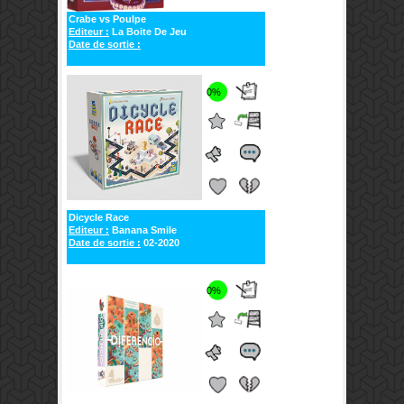
Crabe vs Poulpe
Editeur :
La Boite De Jeu
Date de sortie :
0%
Dicycle Race
Editeur :
Banana Smile
Date de sortie :
02-2020
0%