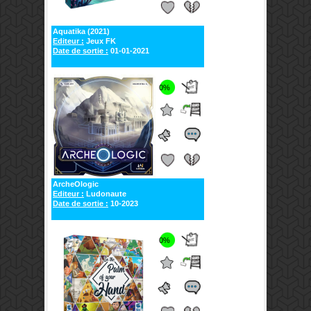
Aquatika (2021)
Editeur :
Jeux FK
Date de sortie :
01-01-2021
0%
ArcheOlogic
Editeur :
Ludonaute
Date de sortie :
10-2023
0%