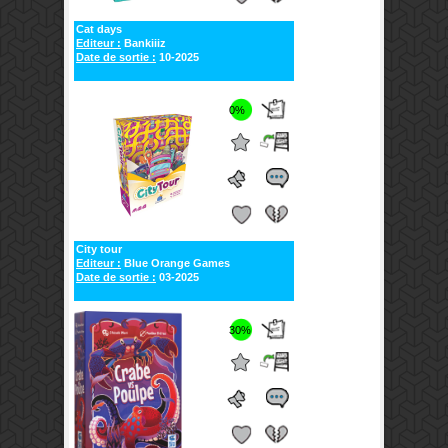
Cat days
Editeur :
Bankiiiz
Date de sortie :
10-2025
0%
City tour
Editeur :
Blue Orange Games
Date de sortie :
03-2025
30%