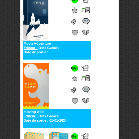
50%
Moon Adventure
Editeur :
Oink Games
Date de sortie :
60%
moving wild
Editeur :
Oink Games
Date de sortie :
01-01-2024
0%