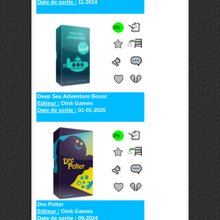
Date de sortie :
11-2014
0%
Deep Sea Adventure Boost
Editeur :
Oink Games
Date de sortie :
01-01-2025
0%
Dro Polter
Editeur :
Oink Games
Date de sortie :
09-2024