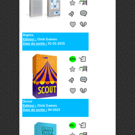
Rights
Editeur :
Oink Games
Date de sortie :
01-01-2015
30%
Scout
Editeur :
Oink Games
Date de sortie :
04-2023
0%