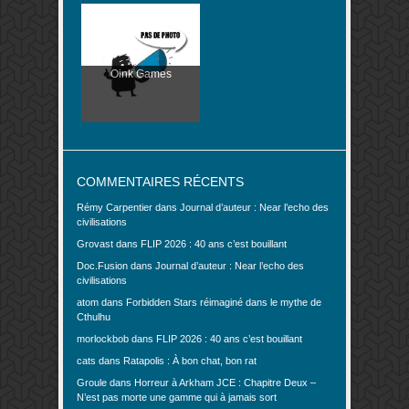
Oink Games
COMMENTAIRES RÉCENTS
Rémy Carpentier
dans
Journal d’auteur : Near l’echo des
civilisations
Grovast
dans
FLIP 2026 : 40 ans c’est bouillant
Doc.Fusion
dans
Journal d’auteur : Near l’echo des
civilisations
atom
dans
Forbidden Stars réimaginé dans le mythe de
Cthulhu
morlockbob
dans
FLIP 2026 : 40 ans c’est bouillant
cats
dans
Ratapolis : À bon chat, bon rat
Groule
dans
Horreur à Arkham JCE : Chapitre Deux –
N’est pas morte une gamme qui à jamais sort