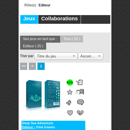
Rôle(s) :
Editeur
Jeux
Collaborations
Publications
Forums
Ses jeux en tant que :
Tous
( 35 )
Editeur
( 35 )
Trier par
Titre du jeu
Ascendant
<<
<
1
81%
Deep Sea Adventure
Editeur :
Oink Games