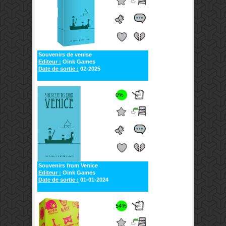
Souvenirs de venise
Editeur :
Oink Games
Date de sortie :
02-2025
0%
Souvenirs from Venice
Editeur :
Oink Games
Date de sortie :
01-01-2024
54%