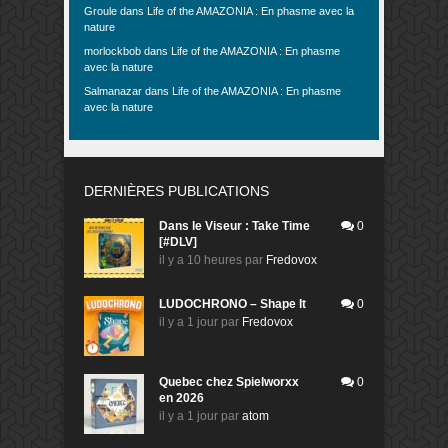
Groule
dans
Life of the AMAZONIA : En phasme avec la
nature
morlockbob
dans
Life of the AMAZONIA : En phasme
avec la nature
Salmanazar
dans
Life of the AMAZONIA : En phasme
avec la nature
DERNIÈRES PUBLICATIONS
Dans le Viseur : Take Time
0
[#DLV]
il y a 10 heures
par
Fredovox
LUDOCHRONO – Shape It
0
il y a 1 jour
par
Fredovox
Quebec chez Spielworxx
0
en 2026
il y a 1 jour
par
atom