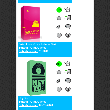
70%
Fake Artist Goes to New York
Editeur :
Oink Games
Date de sortie :
11-2011
0%
Hey Yo
Editeur :
Oink Games
Date de sortie :
01-01-2020