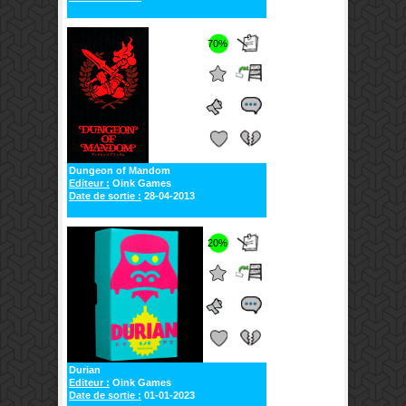
70%
Dungeon of Mandom
Editeur :
Oink Games
Date de sortie :
28-04-2013
20%
Durian
Editeur :
Oink Games
Date de sortie :
01-01-2023