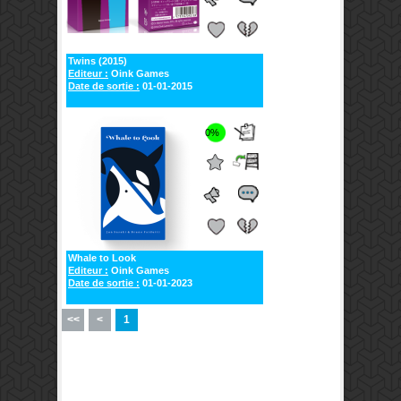
Twins (2015)
Editeur :
Oink Games
Date de sortie :
01-01-2015
0%
Whale to Look
Editeur :
Oink Games
Date de sortie :
01-01-2023
<<
<
1