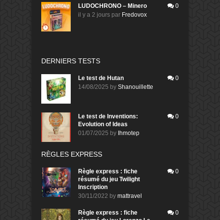
LUDOCHRONO – Minero
0
il y a 2 jours
par
Fredovox
DERNIERS TESTS
Le test de Hutan
0
14/08/2025
by
Shanouillette
Le test de Inventions:
0
Evolution of Ideas
01/07/2025
by
Ihmotep
RÈGLES EXPRESS
Règle express : fiche
0
résumé du jeu Twilight
Inscription
30/11/2022
by
mattravel
Règle express : fiche
0