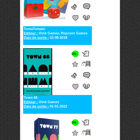
TomaTomato
Editeur :
Oink Games, Popcorn Games
Date de sortie :
02-08-2018
0%
Town 66
Editeur :
Oink Games
Date de sortie :
01-01-2022
0%