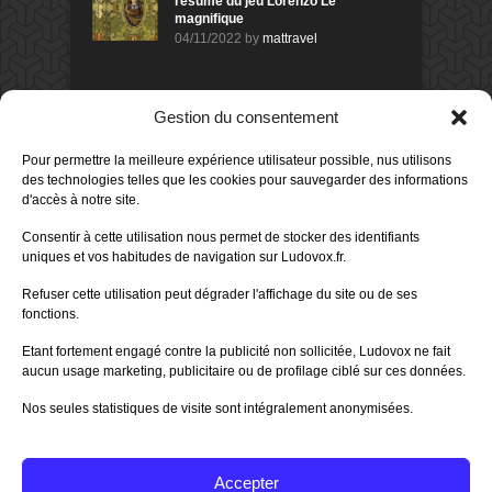
résumé du jeu Lorenzo Le
magnifique
04/11/2022
by
mattravel
DERNIERS AVIS DES MEMBRES
Gestion du consentement
60%
Avis de
morlockbob
Pour permettre la meilleure expérience utilisateur possible, nus utilisons
Sur le jeu Collect!
des technologies telles que les cookies pour sauvegarder des informations
Publié le
il y a 22 heures
d'accès à notre site.
80%
Avis de
morlockbob
Consentir à cette utilisation nous permet de stocker des identifiants
Sur le jeu Detective Box - Ciao
uniques et vos habitudes de navigation sur Ludovox.fr.
Bella
Publié le
il y a 2 jours
Refuser cette utilisation peut dégrader l'affichage du site ou de ses
fonctions.
80%
Avis de
morlockbob
Sur le jeu Detective Box - Ciao
Etant fortement engagé contre la publicité non sollicitée, Ludovox ne fait
Bella
aucun usage marketing, publicitaire ou de profilage ciblé sur ces données.
Publié le
il y a 2 jours
Nos seules statistiques de visite sont intégralement anonymisées.
70%
Avis de
morlockbob
Sur le jeu Aeterna
Publié le
il y a 3 jours
Accepter