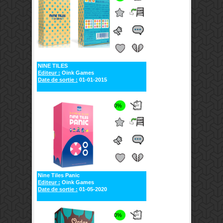
NINE TILES
Editeur :
Oink Games
Date de sortie :
01-01-2015
0%
Nine Tiles Panic
Editeur :
Oink Games
Date de sortie :
01-05-2020
0%