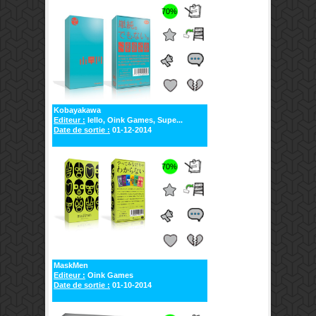
70%
Kobayakawa
Editeur :
Iello, Oink Games, Supe...
Date de sortie :
01-12-2014
70%
MaskMen
Editeur :
Oink Games
Date de sortie :
01-10-2014