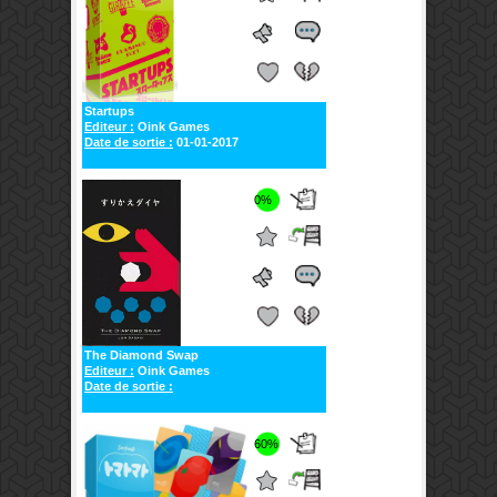
Startups
Editeur :
Oink Games
Date de sortie :
01-01-2017
0%
The Diamond Swap
Editeur :
Oink Games
Date de sortie :
60%