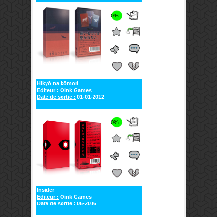
0%
Hikyō na kōmori
Editeur :
Oink Games
Date de sortie :
01-01-2012
0%
Insider
Editeur :
Oink Games
Date de sortie :
06-2016