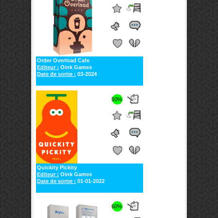
Order Overload Cafe
Editeur :
Oink Games
Date de sortie :
03-2024
50%
Quickity Pickity
Editeur :
Oink Games
Date de sortie :
01-01-2022
60%