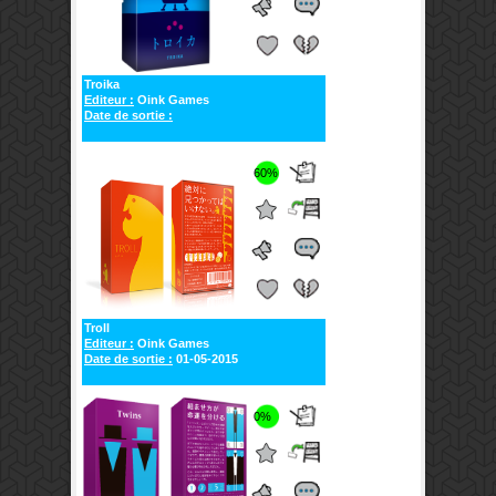
Troika
Editeur :
Oink Games
Date de sortie :
60%
Troll
Editeur :
Oink Games
Date de sortie :
01-05-2015
0%