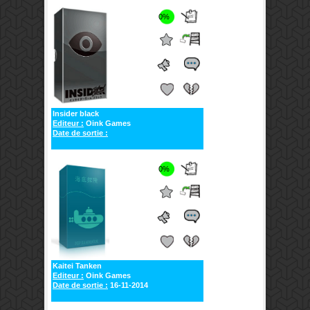
0%
Insider black
Editeur :
Oink Games
Date de sortie :
0%
Kaitei Tanken
Editeur :
Oink Games
Date de sortie :
16-11-2014