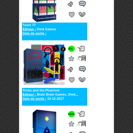
Town 77
Editeur :
Oink Games
Date de sortie :
0%
Tricks and the Phantom
Editeur :
Brain Brain Games, Oink...
Date de sortie :
15-12-2017
64%