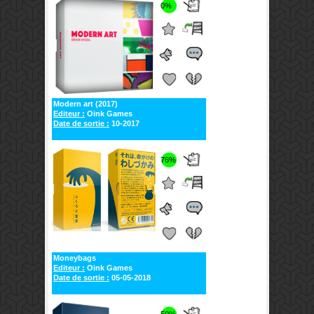
0%
Modern art (2017)
Editeur :
Oink Games
Date de sortie :
10-2017
76%
Moneybags
Editeur :
Oink Games
Date de sortie :
05-05-2018