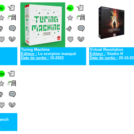
0%
0%
Turing Machine
Virtual Revolution
Editeur :
Le scorpion masqué
Editeur :
Studio H
Date de sortie :
10-2022
Date de sortie :
20-10-20
0%
rench
3