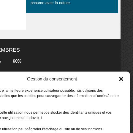
phasme avec la nature
MEMBRES
60%
b
Gestion du consentement
80%
b
 Box -
re la meilleure expérience utilisateur possible, nus utilisons des
 telles que les cookies pour sauvegarder des informations d'accès à notre
80%
b
cette utilisation nous permet de stocker des identifiants uniques et vos
 Box -
 navigation sur Ludovox.fr.
 utilisation peut dégrader l'affichage du site ou de ses fonctions.