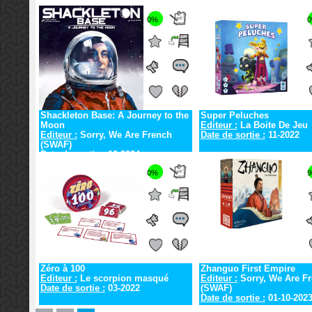
0%
Shackleton Base: A Journey to the
Super Peluches
Moon
Editeur :
La Boite De Jeu
Editeur :
Sorry, We Are French
Date de sortie :
11-2022
(SWAF)
Date de sortie :
10-2024
0%
9
Zéro à 100
Zhanguo First Empire
Editeur :
Le scorpion masqué
Editeur :
Sorry, We Are F
Date de sortie :
03-2022
(SWAF)
Date de sortie :
01-10-202