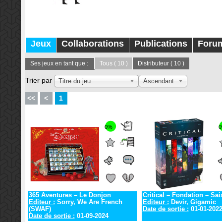
Jeux
Collaborations
Publications
Foru
Ses jeux en tant que :
Tous
( 10 )
Distributeur
( 10 )
Trier par
Titre du jeu
Ascendant
<<
<
1
0%
365 Aventures – Le Donjon
Critical – Fondation – Sai
Editeur :
Sorry, We Are French
Editeur :
Devir, Gigamic
(SWAF)
Date de sortie :
01-01-202
Date de sortie :
01-09-2024