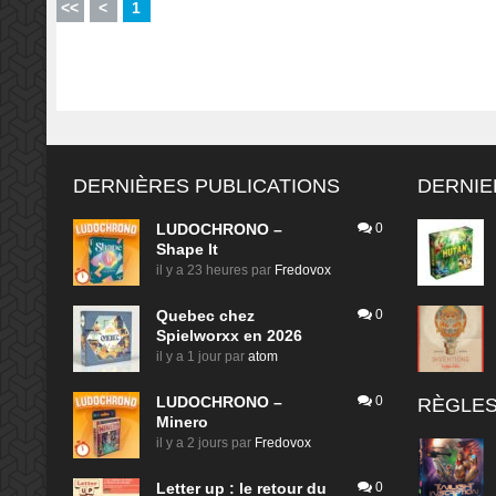
<<
<
1
DERNIÈRES PUBLICATIONS
DERNIE
LUDOCHRONO –
0
Shape It
il y a 23 heures
par
Fredovox
Quebec chez
0
Spielworxx en 2026
il y a 1 jour
par
atom
LUDOCHRONO –
0
RÈGLES
Minero
il y a 2 jours
par
Fredovox
Letter up : le retour du
0