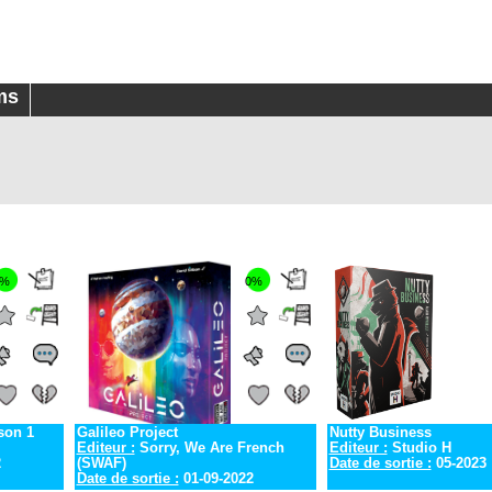
ms
0%
0%
son 1
Galileo Project
Nutty Business
Editeur :
Sorry, We Are French
Editeur :
Studio H
2
(SWAF)
Date de sortie :
05-2023
Date de sortie :
01-09-2022