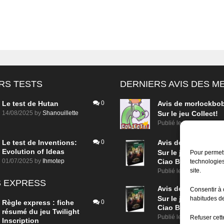
RS TESTS
DERNIERS AVIS DES 
Le test de Hutan
0
Avis de
morlockbo
14/08/2025
by
Shanouillette
Sur le jeu Collect!
Publié le
il y a 11 heures
Le test de Inventions:
0
Avis de
morlockbo
Evolution of Ideas
Sur le jeu Detective
Pour permett
01/07/2025
by
Ihmotep
Ciao Bella
technologies
site.
Publié le
il y a 1 jour
 EXPRESS
Avis de
morlockbo
Consentir à 
Sur le jeu Detective
habitudes de
Règle express : fiche
0
Ciao Bella
résumé du jeu Twilight
Publié le
il y a 1 jour
Refuser cette
Inscription