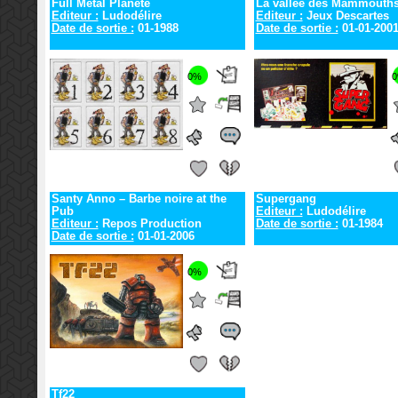
Full Metal Planete
La vallée des Mammouth
Editeur :
Ludodélire
Editeur :
Jeux Descartes
Date de sortie :
01-1988
Date de sortie :
01-01-200
0%
Santy Anno – Barbe noire at the
Supergang
Pub
Editeur :
Ludodélire
Editeur :
Repos Production
Date de sortie :
01-1984
Date de sortie :
01-01-2006
0%
Tf22