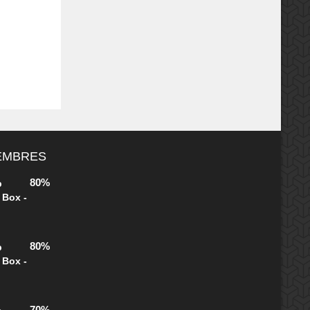
MEMBRES
80%
b
 Box -
80%
b
 Box -
70%