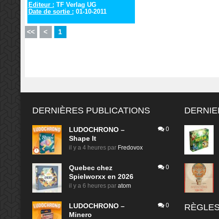
Editeur :
TF Verlag UG
Date de sortie :
01-10-2011
<<
<
1
DERNIÈRES PUBLICATIONS
DERNIE
LUDOCHRONO –
0
Shape It
il y a 4 heures
par
Fredovox
Quebec chez
0
Spielworxx en 2026
il y a 6 heures
par
atom
LUDOCHRONO –
0
RÈGLES
Minero