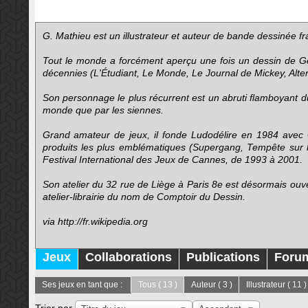
G. Mathieu est un illustrateur et auteur de bande dessinée fr
Tout le monde a forcément aperçu une fois un dessin de Gér
décennies (L'Étudiant, Le Monde, Le Journal de Mickey, Alter 
Son personnage le plus récurrent est un abruti flamboyant d
monde que par les siennes.
Grand amateur de jeux, il fonde Ludodélire en 1984 avec Gé
produits les plus emblématiques (Supergang, Tempête sur l'
Festival International des Jeux de Cannes, de 1993 à 2001.
Son atelier du 32 rue de Liège à Paris 8e est désormais ouv
atelier-librairie du nom de Comptoir du Dessin.
via http://fr.wikipedia.org
Jeux
Collaborations
Publications
Foru
Ses jeux en tant que :
Tous
( 13 )
Auteur
( 3 )
Illustrateur
( 11 )