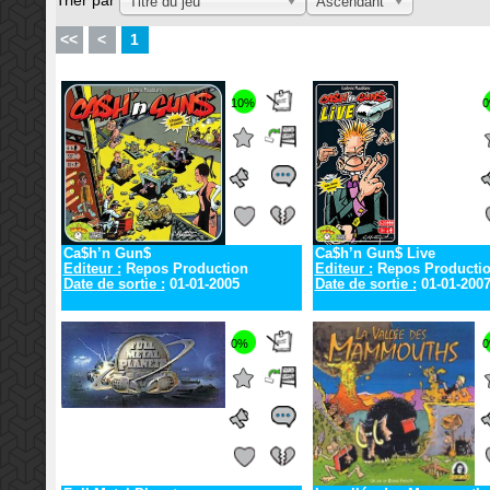
Trier par
Titre du jeu
Ascendant
<<
<
1
10%
Ca$h’n Gun$
Ca$h’n Gun$ Live
Editeur :
Repos Production
Editeur :
Repos Producti
Date de sortie :
01-01-2005
Date de sortie :
01-01-200
0%