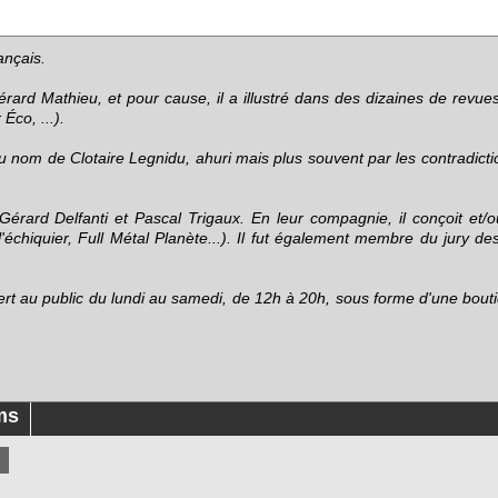
ançais.
ard Mathieu, et pour cause, il a illustré dans des dizaines de revue
Éco, ...).
u nom de Clotaire Legnidu, ahuri mais plus souvent par les contradicti
rard Delfanti et Pascal Trigaux. En leur compagnie, il conçoit et/ou 
échiquier, Full Métal Planète...). Il fut également membre du jury de
ert au public du lundi au samedi, de 12h à 20h, sous forme d'une bouti
ms