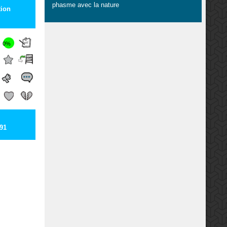
phasme avec la nature
ion
0%
91