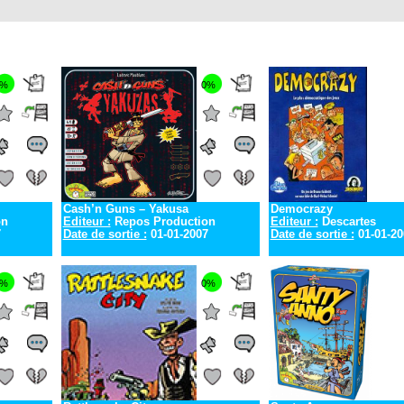
0%
0%
Cash’n Guns – Yakusa
Democrazy
on
Editeur :
Repos Production
Editeur :
Descartes
7
Date de sortie :
01-01-2007
Date de sortie :
01-01-20
0%
0%