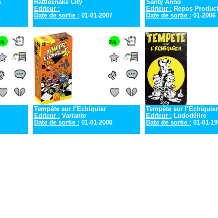
s
Rattlesnake City
Santy Anno
Editeur :
Editeur :
Repos Product
1
Date de sortie :
01-01-2007
Date de sortie :
01-2006
0%
0%
Tempête sur l’Échiquier
Tempête sur l’Échiquier
Editeur :
Variante
Editeur :
Ludodélire
Date de sortie :
01-01-2006
Date de sortie :
01-01-19