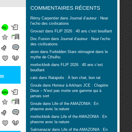
COMMENTAIRES RÉCENTS
Rémy Carpentier
dans
Journal d’auteur : Near
l’echo des civilisations
0%
Grovast
dans
FLIP 2026 : 40 ans c’est bouillant
Doc.Fusion
dans
Journal d’auteur : Near l’echo
des civilisations
atom
dans
Forbidden Stars réimaginé dans le
mythe de Cthulhu
morlockbob
dans
FLIP 2026 : 40 ans c’est
bouillant
00
cats
dans
Ratapolis : À bon chat, bon rat
Groule
dans
Horreur à Arkham JCE : Chapitre
Deux – N’est pas morte une gamme qui à
80%
jamais sort
Groule
dans
Life of the AMAZONIA : En
phasme avec la nature
morlockbob
dans
Life of the AMAZONIA : En
phasme avec la nature
Salmanazar
dans
Life of the AMAZONIA : En