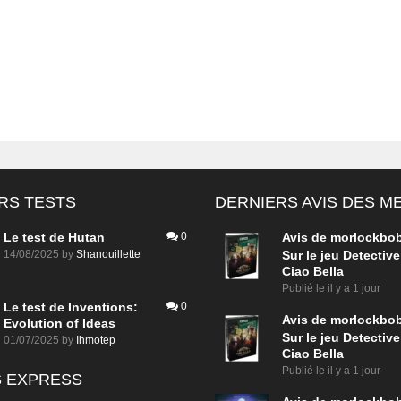
RS TESTS
DERNIERS AVIS DES 
Le test de Hutan
0
Avis de
morlockbo
14/08/2025
by
Shanouillette
Sur le jeu Detective
Ciao Bella
Publié le
il y a 1 jour
Le test de Inventions:
0
Avis de
morlockbo
Evolution of Ideas
Sur le jeu Detective
01/07/2025
by
Ihmotep
Ciao Bella
Publié le
il y a 1 jour
 EXPRESS