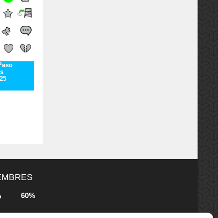
 Paso
s
25
MEMBRES
60%
b