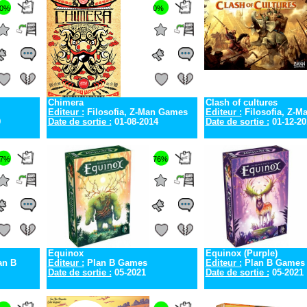
0%
0%
Chimera
Clash of cultures
Editeur :
Filosofia, Z-Man Games
Editeur :
Filosofia, Z-
9
Date de sortie :
01-08-2014
Date de sortie :
01-12-20
7%
76%
Equinox
Equinox (Purple)
an B
Editeur :
Plan B Games
Editeur :
Plan B Games
Date de sortie :
05-2021
Date de sortie :
05-2021