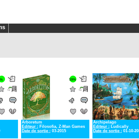
ms
0%
59%
Arboretum
Archipelago
Editeur :
Filosofia, Z-Man Games
Editeur :
Ludically
0
Date de sortie :
03-2015
Date de sortie :
01-10-20