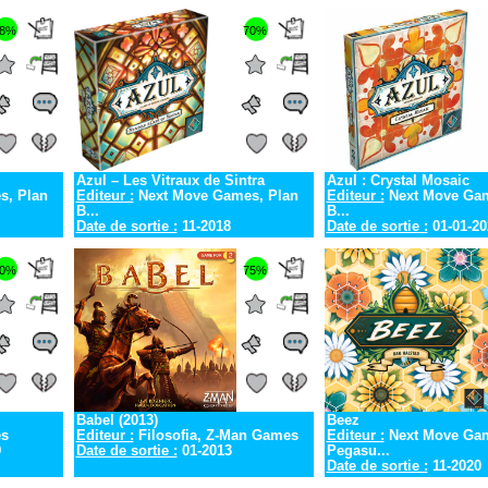
8%
70%
Azul – Les Vitraux de Sintra
Azul : Crystal Mosaic
s, Plan
Editeur :
Next Move Games, Plan
Editeur :
Next Move Gam
B...
B...
Date de sortie :
11-2018
Date de sortie :
01-01-20
0%
75%
Babel (2013)
Beez
s
Editeur :
Filosofia, Z-Man Games
Editeur :
Next Move Ga
9
Date de sortie :
01-2013
Pegasu...
Date de sortie :
11-2020