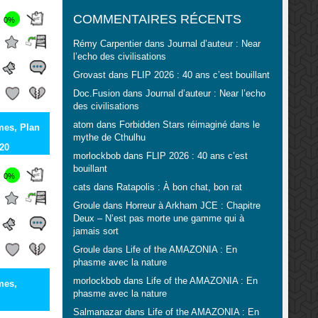
COMMENTAIRES RÉCENTS
0%
Rémy Carpentier
dans
Journal d’auteur : Near
l’echo des civilisations
Grovast
dans
FLIP 2026 : 40 ans c’est bouillant
Doc.Fusion
dans
Journal d’auteur : Near l’echo
des civilisations
atom
dans
Forbidden Stars réimaginé dans le
es, Plan
mythe de Cthulhu
20
morlockbob
dans
FLIP 2026 : 40 ans c’est
bouillant
0%
cats
dans
Ratapolis : À bon chat, bon rat
Groule
dans
Horreur à Arkham JCE : Chapitre
Deux – N’est pas morte une gamme qui à
jamais sort
Groule
dans
Life of the AMAZONIA : En
phasme avec la nature
morlockbob
dans
Life of the AMAZONIA : En
mes,
phasme avec la nature
Salmanazar
dans
Life of the AMAZONIA : En