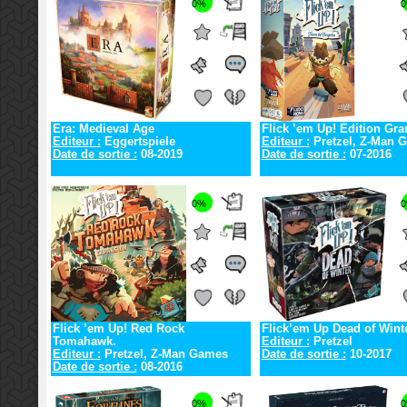
0%
Era: Medieval Age
Flick ’em Up! Édition Gra
Editeur :
Eggertspiele
Editeur :
Pretzel, Z-Man 
Date de sortie :
08-2019
Date de sortie :
07-2016
0%
Flick ’em Up! Red Rock
Flick’em Up Dead of Wint
Tomahawk.
Editeur :
Pretzel
Editeur :
Pretzel, Z-Man Games
Date de sortie :
10-2017
Date de sortie :
08-2016
0%