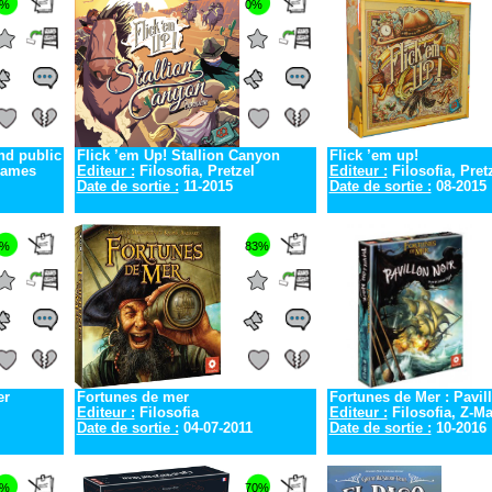
0%
0%
nd public
Flick ’em Up! Stallion Canyon
Flick ’em up!
Games
Editeur :
Filosofia, Pretzel
Editeur :
Filosofia, Pretz
Date de sortie :
11-2015
Date de sortie :
08-2015
0%
83%
er
Fortunes de mer
Fortunes de Mer : Pavil
Editeur :
Filosofia
Editeur :
Filosofia, Z-
Date de sortie :
04-07-2011
Date de sortie :
10-2016
0%
70%