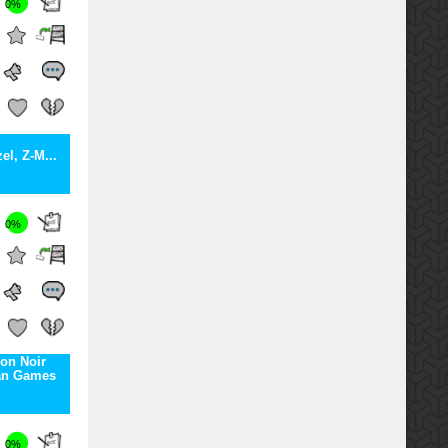
0%
el, Z-M...
0%
lon Noir
Man Games
0%