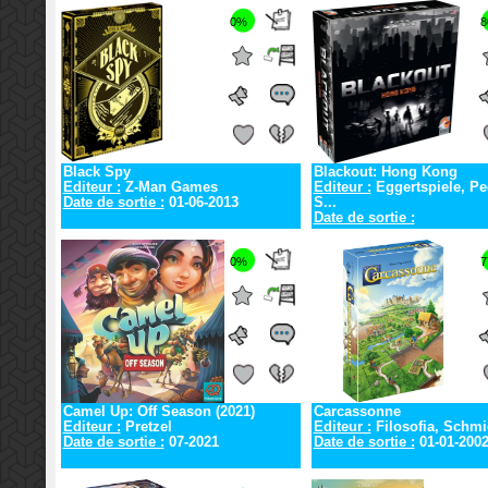
0%
8
Black Spy
Blackout: Hong Kong
Editeur :
Z-Man Games
Editeur :
Eggertspiele, P
Date de sortie :
01-06-2013
S...
Date de sortie :
0%
7
Camel Up: Off Season (2021)
Carcassonne
Editeur :
Pretzel
Editeur :
Filosofia, Schmid
Date de sortie :
07-2021
Date de sortie :
01-01-200