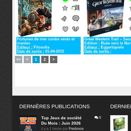
Fortunes de mer contre vents et
Great Western Trail – Se
marées
Edition : Ruée vers le No
Editeur :
Filosofia
Editeur :
Eggertspiele
Date de sortie :
01-04-2015
Date de sortie :
<<
<
1
2
>
DERNIÈRES PUBLICATIONS
DERNIE
Top Jeux de société
0
Du Mois : Juin 2026
il y a 1 heure
par
Fredovox