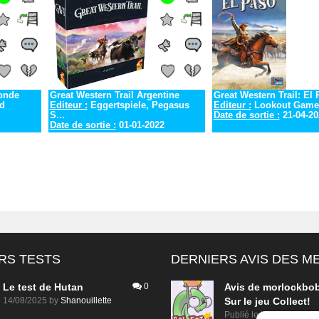
conde
Great Western Trail Argentine
Great Western Trail: El
rd
Editeur :
Eggertspiele, Pegasus
Editeur :
Lookout Game
S...
Date de sortie :
21-04-20
Date de sortie :
01-01-2022
RS TESTS
DERNIERS AVIS DES 
Le test de Hutan
0
Avis de
morlockbo
14/08/2025
by
Shanouillette
Sur le jeu Collect!
Publié le
il y a 1 jour