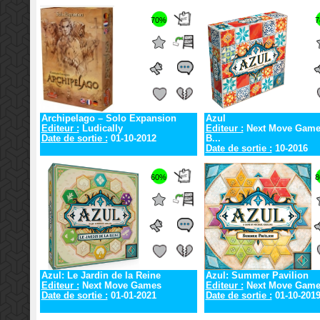
70%
7
Archipelago – Solo Expansion
Azul
Editeur :
Ludically
Editeur :
Next Move Game
Date de sortie :
01-10-2012
B...
Date de sortie :
10-2016
60%
8
Azul: Le Jardin de la Reine
Azul: Summer Pavilion
Editeur :
Next Move Games
Editeur :
Next Move Game
Date de sortie :
01-01-2021
Date de sortie :
01-10-201