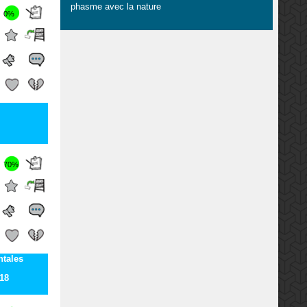
phasme avec la nature
0%
70%
ntales
18