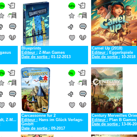
0%
84%
Blueprints
Camel Up (2018)
egasus
Editeur :
Z-Man Games
Editeur :
Eggertspiele
Date de sortie :
01-12-2013
Date de sortie :
10-2018
7%
0%
Carcassonne fur 2
Century Merveilles Orie
t, Z-M...
Editeur :
Hans im Glück Verlags-
Editeur :
Plan B Games
2
GmbH
Date de sortie :
13-06-20
Date de sortie :
09-2017