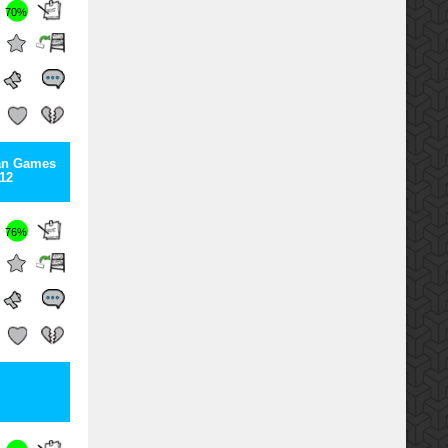
70%
Man Games
12
76%