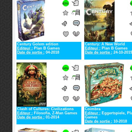
40%
6
Century Golem edition
Century: A New World
Editeur :
Plan B Games
Editeur :
Plan B Games
Date de sortie :
04-2018
Date de sortie :
24-10-201
64%
6
Clash of Cultures: Civilizations
Coimbra
Editeur :
Filosofia, Z-Man Games
Editeur :
Eggertspiele, Pl
Date de sortie :
01-2014
Games
Date de sortie :
10-2018