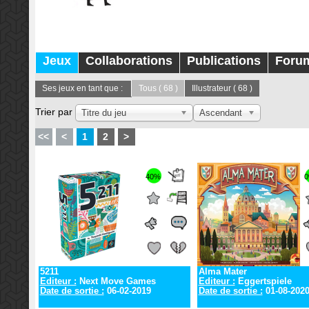
Jeux
Collaborations
Publications
Foru
Ses jeux en tant que :
Tous
( 68 )
Illustrateur
( 68 )
Trier par
Titre du jeu
Ascendant
<<
<
1
2
>
40%
5211
Alma Mater
Editeur :
Next Move Games
Editeur :
Eggertspiele
Date de sortie :
06-02-2019
Date de sortie :
01-08-202