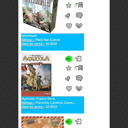
Aftermath
Editeur :
Plaid Hat Games
Date de sortie :
10-2019
0%
Agricola: France Deck
Editeur :
Filosofia, Lookout Game...
Date de sortie :
12-2014
0%