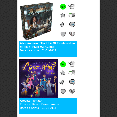
60%
Abomination : The Heir Of Frankenstein
Editeur :
Plaid Hat Games
Date de sortie :
01-01-2019
0%
Abraca… what?
Editeur :
Korea Boardgames
Date de sortie :
01-01-2014