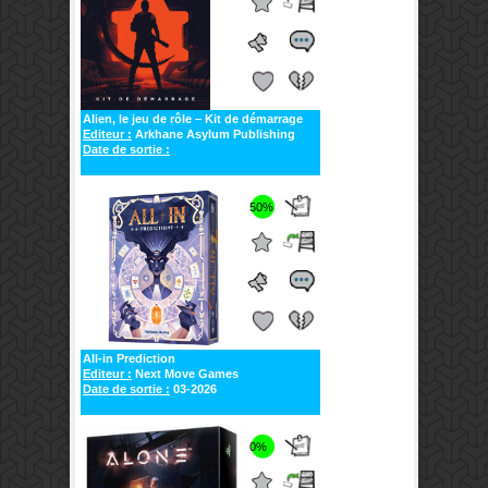
Alien, le jeu de rôle – Kit de démarrage
Editeur :
Arkhane Asylum Publishing
Date de sortie :
50%
All-in Prediction
Editeur :
Next Move Games
Date de sortie :
03-2026
0%