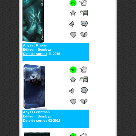
88%
Abyss : Kraken
Editeur :
Bombyx
Date de sortie :
11-2015
0%
Abyss Leviathan
Editeur :
Bombyx
Date de sortie :
03-2018