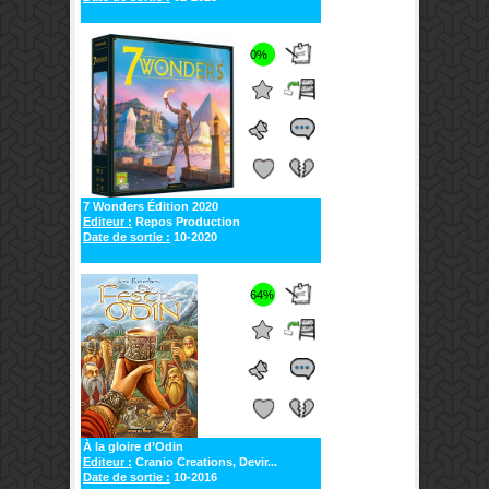
0%
7 Wonders Édition 2020
Editeur :
Repos Production
Date de sortie :
10-2020
64%
À la gloire d’Odin
Editeur :
Cranio Creations, Devir...
Date de sortie :
10-2016