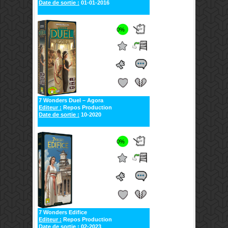
Date de sortie :
01-01-2016
0%
7 Wonders Duel – Agora
Editeur :
Repos Production
Date de sortie :
10-2020
0%
7 Wonders Edifice
Editeur :
Repos Production
Date de sortie :
02-2023