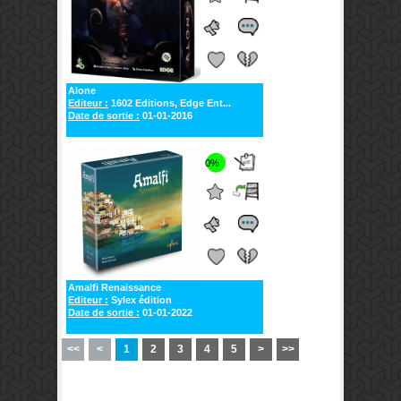
Alone
Editeur :
1602 Editions, Edge Ent...
Date de sortie :
01-01-2016
0%
Amalfi Renaissance
Editeur :
Sylex édition
Date de sortie :
01-01-2022
<<
<
1
2
3
4
5
>
>>