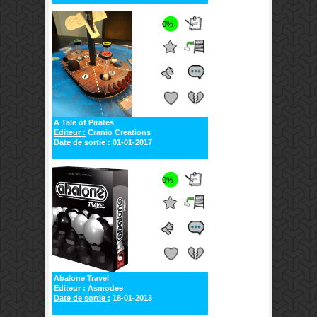
0%
A Tale of Pirates
Editeur :
Cranio Creations
Date de sortie :
01-01-2017
0%
Abalone Travel
Editeur :
Asmodee
Date de sortie :
18-01-2013