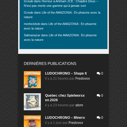
Groule
dans
Horreur à Arkham JCE : Chapitre Deux –
N’est pas morte une gamme qui à jamais sort
Groule
dans
Life of the AMAZONIA : En phasme avec la
nature
morlockbob
dans
Life of the AMAZONIA : En phasme
avec la nature
Salmanazar
dans
Life of the AMAZONIA : En phasme
avec la nature
DERNIÈRES PUBLICATIONS
LUDOCHRONO – Shape It
0
il y a 21 heures
par
Fredovox
Quebec chez Spielworxx
0
en 2026
il y a 23 heures
par
atom
LUDOCHRONO – Minero
0
il y a 1 jour
par
Fredovox