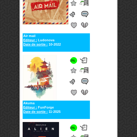
Air mail
Editeur :
Ludonova
Date de sortie :
10-2022
0%
Akuma
Editeur :
FunForge
Date de sortie :
11-2025
0%