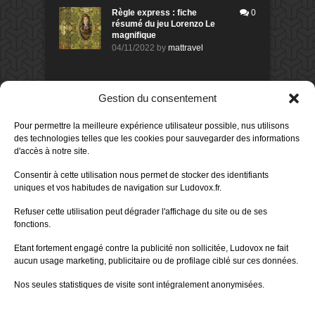
Règle express : fiche
0
résumé du jeu Lorenzo Le
magnifique
04/11/2022
by
mattravel
DERNIERS AVIS DES MEMBRES
Gestion du consentement
60%
Avis de
morlockbob
Pour permettre la meilleure expérience utilisateur possible, nus utilisons
Sur le jeu Collect!
des technologies telles que les cookies pour sauvegarder des informations
Publié le
il y a 8 heures
d'accès à notre site.
80%
Consentir à cette utilisation nous permet de stocker des identifiants
Avis de
morlockbob
uniques et vos habitudes de navigation sur Ludovox.fr.
Sur le jeu Detective Box - Ciao
Bella
Refuser cette utilisation peut dégrader l'affichage du site ou de ses
Publié le
il y a 1 jour
fonctions.
80%
Avis de
morlockbob
Etant fortement engagé contre la publicité non sollicitée, Ludovox ne fait
Sur le jeu Detective Box - Ciao
Bella
aucun usage marketing, publicitaire ou de profilage ciblé sur ces données.
Publié le
il y a 1 jour
Nos seules statistiques de visite sont intégralement anonymisées.
70%
Avis de
morlockbob
Sur le jeu Aeterna