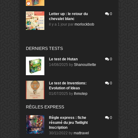
Letter up : le retour du
0
chevalet blanc
il y a 1 jour
par
morlockbob
DERNIERS TESTS
Le test de Hutan
0
14/08/2025
by
Shanouillette
Le test de Inventions:
0
Evolution of Ideas
01/07/2025
by
Ihmotep
RÈGLES EXPRESS
Règle express : fiche
0
résumé du jeu Twilight
Inscription
30/11/2022
by
mattravel