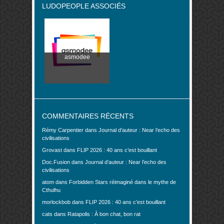
LUDOPEOPLE ASSOCIÉS
asmodee
COMMENTAIRES RÉCENTS
Rémy Carpentier
dans
Journal d’auteur : Near l’echo des
civilisations
Grovast
dans
FLIP 2026 : 40 ans c’est bouillant
Doc.Fusion
dans
Journal d’auteur : Near l’echo des
civilisations
atom
dans
Forbidden Stars réimaginé dans le mythe de
Cthulhu
morlockbob
dans
FLIP 2026 : 40 ans c’est bouillant
cats
dans
Ratapolis : À bon chat, bon rat