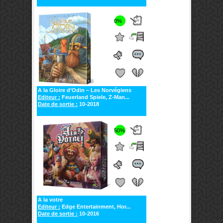
0%
A la Gloire d’Odin – Les Norvégiens
Editeur :
Feuerland Spiele, Z-Man...
Date de sortie :
10-2018
50%
A la votre
Editeur :
Edge Entertainment, Hor...
Date de sortie :
10-2016