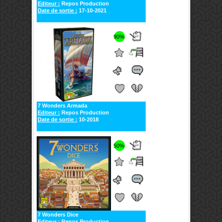
Editeur :
Repos Production
Date de sortie :
17-10-2021
90%
7 Wonders Armada
Editeur :
Repos Production
Date de sortie :
10-2018
50%
7 Wonders Dice
Editeur :
Repos Production