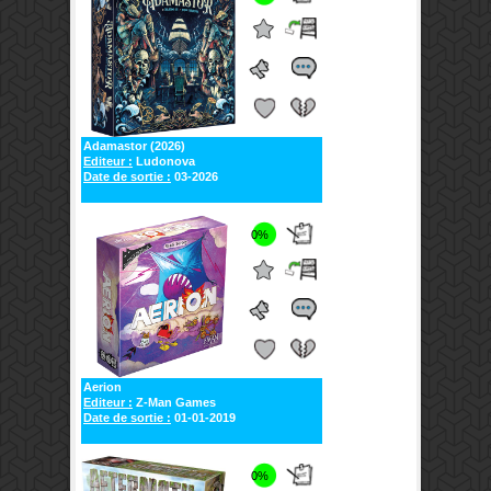
Adamastor (2026)
Editeur :
Ludonova
Date de sortie :
03-2026
0%
Aerion
Editeur :
Z-Man Games
Date de sortie :
01-01-2019
0%