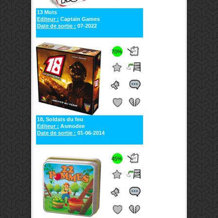
13 Mots
Editeur :
Captain Games
Date de sortie :
07-2022
70%
18, Soldats du feu
Editeur :
Asmodee
Date de sortie :
01-06-2014
45%