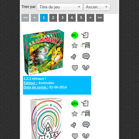
Trier par
Titre du jeu
Ascendant
<<
<
1
2
3
4
5
>
>>
0%
1,2,3 nimaux !
Editeur :
Asmodee
Date de sortie :
01-05-2014
50%