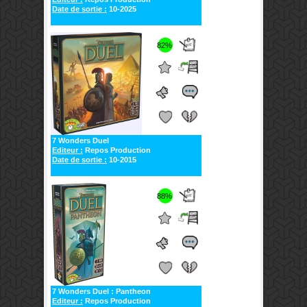
Date de sortie :
10-2025
82%
7 Wonders Duel
Editeur :
Repos Production
Date de sortie :
10-2015
88%
7 Wonders Duel : Pantheon
Editeur :
Repos Production