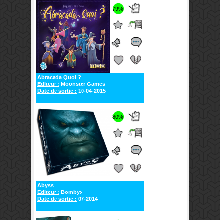
79%
Abracada Quoi ?
Editeur :
Moonster Games
Date de sortie :
10-04-2015
80%
Abyss
Editeur :
Bombyx
Date de sortie :
07-2014