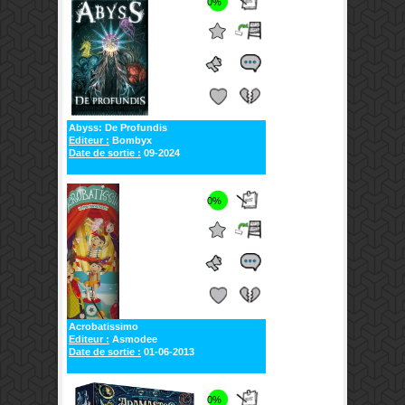
0%
Abyss: De Profundis
Editeur :
Bombyx
Date de sortie :
09-2024
0%
Acrobatissimo
Editeur :
Asmodee
Date de sortie :
01-06-2013
0%