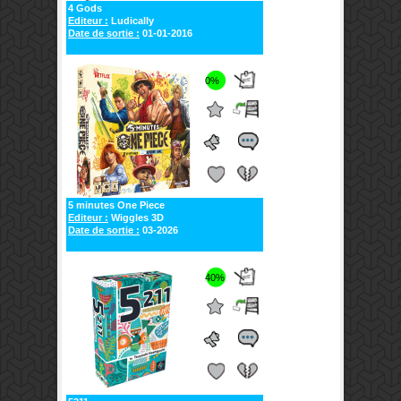
4 Gods
Editeur :
Ludically
Date de sortie :
01-01-2016
0%
5 minutes One Piece
Editeur :
Wiggles 3D
Date de sortie :
03-2026
40%