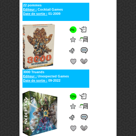
22 pommes
Editeur :
Cocktail Games
Date de sortie :
01-2009
0%
3000 Truands
Editeur :
Unexpected Games
Date de sortie :
09-2022
70%