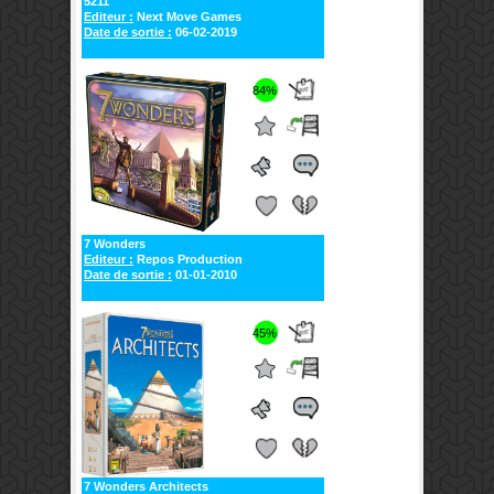
5211
Editeur :
Next Move Games
Date de sortie :
06-02-2019
84%
7 Wonders
Editeur :
Repos Production
Date de sortie :
01-01-2010
45%
7 Wonders Architects