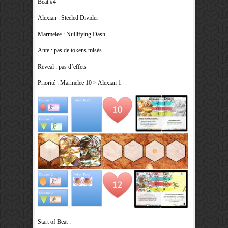
Beat #4
Alexian : Steeled Divider
Marmelee : Nullifying Dash
Ante : pas de tokens misés
Reveal : pas d’effets
Priorité : Marmelee 10 > Alexian 1
Start of Beat :