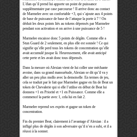
L’élan qu’il prend lui apporte un point de puissance
supplémentaire par case parcourue ! Il arrive donc au contact
de Marmelee avec un confortable +3, qui s’ajoute aux 4 points
de base de puissance de base de l’attaque la porte à 7 ! On
déduit les deux points liés au tokens dépensés par Marmelee
pendant son activation et on arrive à une puissance de 5 !
Marmelee encaisse donc 5 points de dégâts. Comme elle a
Stun Guard de 2 seulement, en plus elle est sonnée ! Ce qui
signifie qu’elle perd tous les tokens de concentration qu’elle
avait accumulé jusque là. Heureusement, elle avait anticipé
cette perte et les avait donc tous dépensés.
Dans la mesure où Alexian vient de lui coller une méchante
avoine, dans sa grand mansuétude, Alexian se dit qu’il va y
aller un peu plus mollo avec la demoiselle. En termes de jeu,
cela se traduit par le fait que Marmelee gagne en fin de Beat un
token de Chevalerie qui si elle l’utilise en début de Beat lui
donnera +1 en Priorité et +1 en Puissance. Comme elle a
commencé la partie avec 1, cela lui en fait 2.
Marmelee reprend ses esprits et gagne un token de
concentration.
Fin du premier Beat, clairement à l’avantage d’Alexian : il a
infligé plus de dégâts à son adversaire qu’il n’en a subi, et il a
réussi à la sonner.