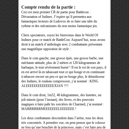
Compte rendu de la partie :
Ceci est mon premier CR de partie pour Battlecon :
Dévastation of Indines. J’espère qu’il permettra aux
fantastiques lecteurs de Ludovox de se faire une idée du
rythme et des mécanismes du non moins fantastique jeu.
Chers spectateurs, soyez les bienvenus dans le World Of
Indines pour ce match de BattleCon. Aujourd’hui, nous avons
droit à un match d’anthologie avec 2 combattants présentant
une magnifique opposition de style :
Dans le coin gauche, une grosse épée, une grosse barbe, une
méchante attitude, plus de 2 mètres et 120 kilogrammes de
barbaque, le tout sévèrement burné ! Il est le roi de son pays, il
en est arrivé là en tabassant tout ce qui bouge et en continuant
à tabasser encore un peu ce qui ne bouge plus, le démolisseur
des Indines, le rouleau compresseur, j’ai nommé : KING
ALEEEEEEEEEEEEEEXIAN !!!!
Dans le coin droit, 1m52, 46 kilogrammes, des lunettes, un
joli minois (pour l’instant), des livres, et des pouvoirs
magiques à faire palir les sorcières de Charmed, j’ai nommé :
MARRRRRRMEEEEEEELEEEEEEE !
Les deux combattants descendent dans l’arène, tous les deux
très concentrés. A première vue, on peut penser que le colosse
ne fera qu’une bouchée de la princesse, mais c’est faire peu de